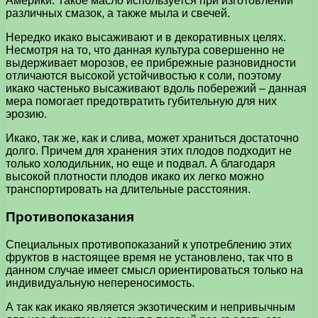
Америки. Такое масло используется при изготовлении
различных смазок, а также мыла и свечей.
Нередко икако высаживают и в декоративных целях.
Несмотря на то, что данная культура совершенно не
выдерживает морозов, ее прибрежные разновидности
отличаются высокой устойчивостью к соли, поэтому
икако частенько высаживают вдоль побережий – данная
мера помогает предотвратить губительную для них
эрозию.
Икако, так же, как и слива, может храниться достаточно
долго. Причем для хранения этих плодов подходит не
только холодильник, но еще и подвал. А благодаря
высокой плотности плодов икако их легко можно
транспортировать на длительные расстояния.
Противопоказания
Специальных противопоказаний к употреблению этих
фруктов в настоящее время не установлено, так что в
данном случае имеет смысл ориентироваться только на
индивидуальную непереносимость.
А так как икако является экзотическим и непривычным