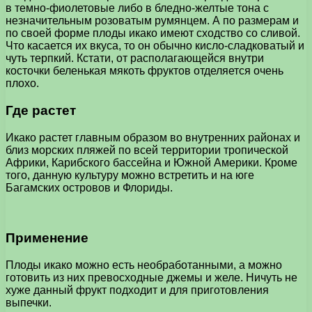
в темно-фиолетовые либо в бледно-желтые тона с
незначительным розоватым румянцем. А по размерам и
по своей форме плоды икако имеют сходство со сливой.
Что касается их вкуса, то он обычно кисло-сладковатый и
чуть терпкий. Кстати, от располагающейся внутри
косточки беленькая мякоть фруктов отделяется очень
плохо.
Где растет
Икако растет главным образом во внутренних районах и
близ морских пляжей по всей территории тропической
Африки, Карибского бассейна и Южной Америки. Кроме
того, данную культуру можно встретить и на юге
Багамских островов и Флориды.
Применение
Плоды икако можно есть необработанными, а можно
готовить из них превосходные джемы и желе. Ничуть не
хуже данный фрукт подходит и для приготовления
выпечки.