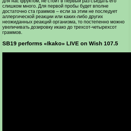
для нас фруктом, не стоит в первый раз съедать его
слишком много. Для первой пробы будет вполне
достаточно ста граммов – если за этим не последует
аллергической реакции или каких-либо других
неожиданных реакций организма, то постепенно можно
увеличивать дозировку икако до трехсот-четырехсот
граммов.
SB19 performs «Ikako» LIVE on Wish 107.5