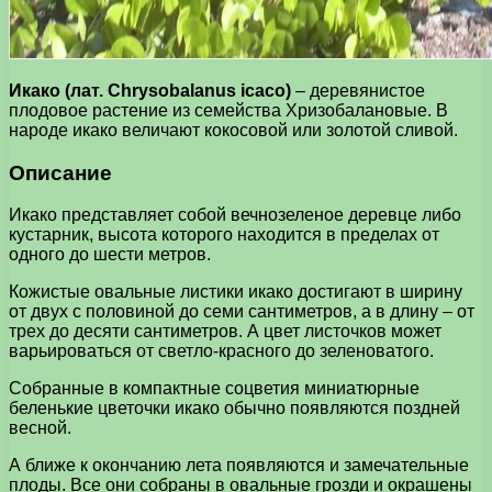
Икако (лат. Chrysobalanus icaco)
– деревянистое
плодовое растение из семейства Хризобалановые. В
народе икако величают кокосовой или золотой сливой.
Описание
Икако представляет собой вечнозеленое деревце либо
кустарник, высота которого находится в пределах от
одного до шести метров.
Кожистые овальные листики икако достигают в ширину
от двух с половиной до семи сантиметров, а в длину – от
трех до десяти сантиметров. А цвет листочков может
варьироваться от светло-красного до зеленоватого.
Собранные в компактные соцветия миниатюрные
беленькие цветочки икако обычно появляются поздней
весной.
А ближе к окончанию лета появляются и замечательные
плоды. Все они собраны в овальные грозди и окрашены