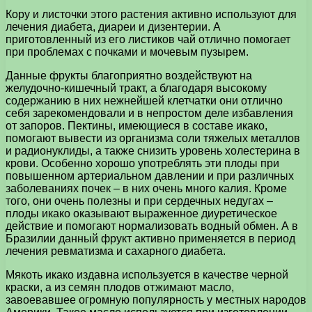
Кору и листочки этого растения активно используют для
лечения диабета, диареи и дизентерии. А
приготовленный из его листиков чай отлично помогает
при проблемах с почками и мочевым пузырем.
Данные фрукты благоприятно воздействуют на
желудочно-кишечный тракт, а благодаря высокому
содержанию в них нежнейшей клетчатки они отлично
себя зарекомендовали и в непростом деле избавления
от запоров. Пектины, имеющиеся в составе икако,
помогают вывести из организма соли тяжелых металлов
и радионуклиды, а также снизить уровень холестерина в
крови. Особенно хорошо употреблять эти плоды при
повышенном артериальном давлении и при различных
заболеваниях почек – в них очень много калия. Кроме
того, они очень полезны и при сердечных недугах –
плоды икако оказывают выраженное диуретическое
действие и помогают нормализовать водный обмен. А в
Бразилии данный фрукт активно применяется в период
лечения ревматизма и сахарного диабета.
Мякоть икако издавна используется в качестве черной
краски, а из семян плодов отжимают масло,
завоевавшее огромную популярность у местных народов