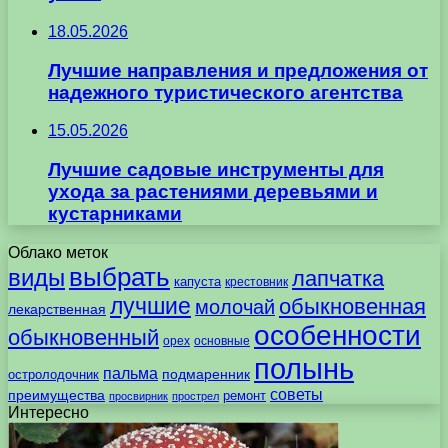
18.05.2026
Лучшие направления и предложения от
надежного туристического агентства
15.05.2026
Лучшие садовые инструменты для
ухода за растениями деревьями и
кустарниками
Облако меток
выбрать
виды
лапчатка
капуста
крестовник
лучшие
обыкновенная
молочай
лекарственная
особенности
обыкновенный
орех
основные
полынь
пальма
подмаренник
остролодочник
советы
преимущества
ремонт
просвирник
прострел
Интересно