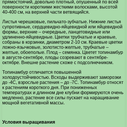
прямостоячий, довольно плотный, опушенный по всей
поверхности короткими жесткими волосками, высотой
40-400 см, на верхней части ветвящийся.
Листья черешковые, пильчато-зубчатые. Нижние листья
супротивные, сердцевидно-яйцевидной или яйцевидной
формы, верхние – очередные, ланцетовидные или
удлиненно-яйцевидные. Цветки трубчатые и краевые,
собраны в корзинки, диаметром 2-10 см. Краевые цветки
ложно-язычковые, золотисто-желтые, трубчатые –
желтые, обоеполые. Плод – семянка. Цветет топинамбур
в августе-сентябре, плоды созревают в сентябре-
октябре. Внешне растение схоже с подсолнечником.
Топинамбур отличается повышенной
холодоустойчивостью. Всходы выдерживают заморозки
до -4С, взрослые растения – до -7С. Топинамбур относят
к растениям короткого дня. При пониженных
температурах и длинном дне клубни формируются очень
медленно, растение все силы пускает на наращивание
мощной вегетативной массы.
Условия выращивания