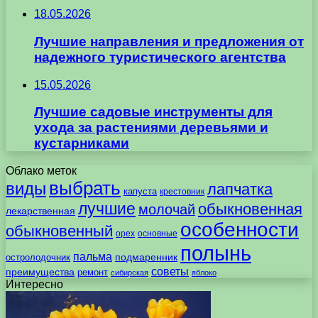
18.05.2026
Лучшие направления и предложения от
надежного туристического агентства
15.05.2026
Лучшие садовые инструменты для
ухода за растениями деревьями и
кустарниками
Облако меток
выбрать
виды
лапчатка
капуста
крестовник
лучшие
обыкновенная
молочай
лекарственная
особенности
обыкновенный
орех
основные
полынь
пальма
подмаренник
остролодочник
советы
преимущества
ремонт
сибирская
яблоко
Интересно