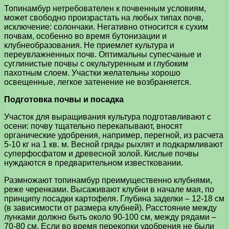
Топинамбур нетребователен к почвенным условиям,
может свободно произрастать на любых типах почв,
исключение: солончаки. Негативно относится к сухим
почвам, особенно во время бутонизации и
клубнеобразования. Не приемлет культура и
переувлажненных почв. Оптимальны супесчаные и
суглинистые почвы с окультуренным и глубоким
пахотным слоем. Участки желательны хорошо
освещенные, легкое затенение не возбраняется.
Подготовка почвы и посадка
Участок для выращивания культура подготавливают с
осени: почву тщательно перекапывают, вносят
органические удобрения, например, перегной, из расчета
5-10 кг на 1 кв. м. Весной гряды рыхлят и подкармливают
суперфосфатом и древесной золой. Кислые почвы
нуждаются в предварительном известковании.
Размножают топинамбур преимущественно клубнями,
реже черенками. Высаживают клубни в начале мая, по
принципу посадки картофеля. Глубина заделки – 12-18 см
(в зависимости от размера клубней). Расстояние между
лунками должно быть около 90-100 см, между рядами –
70-80 см. Если во время перекопки удобрения не были