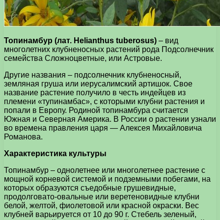
Топинамбур (лат. Helianthus tuberosus)
– вид
многолетних клубненосных растений рода Подсолнечник
семейства Сложноцветные, или Астровые.
Другие названия – подсолнечник клубненосный,
земляная груша или иерусалимский артишок. Свое
название растение получило в честь индейцев из
племени «тупинамбас», с которыми клубни растения и
попали в Европу. Родиной топинамбура считается
Южная и Северная Америка. В России о растении узнали
во времена правления царя — Алексея Михайловича
Романова.
Характеристика культуры
Топинамбур – однолетнее или многолетнее растение с
мощной корневой системой и подземными побегами, на
которых образуются съедобные грушевидные,
продолговато-овальные или веретеновидные клубни
белой, желтой, фиолетовой или красной окраски. Вес
клубней варьируется от 10 до 90 г. Стебель зеленый,