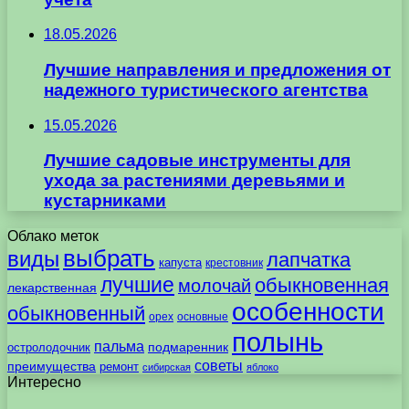
18.05.2026
Лучшие направления и предложения от
надежного туристического агентства
15.05.2026
Лучшие садовые инструменты для
ухода за растениями деревьями и
кустарниками
Облако меток
выбрать
виды
лапчатка
капуста
крестовник
лучшие
обыкновенная
молочай
лекарственная
особенности
обыкновенный
орех
основные
полынь
пальма
подмаренник
остролодочник
советы
преимущества
ремонт
сибирская
яблоко
Интересно