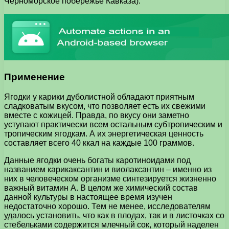
Черноморское побережье Кавказа).
Применение
Ягодки у карики дуболистной обладают приятным
сладковатым вкусом, что позволяет есть их свежими
вместе с кожицей. Правда, по вкусу они заметно
уступают практически всем остальным субтропическим и
тропическим ягодкам. А их энергетическая ценность
составляет всего 40 ккал на каждые 100 граммов.
Данные ягодки очень богаты каротиноидами под
названием карикаксантин и виолаксантин – именно из
них в человеческом организме синтезируется жизненно
важный витамин A. В целом же химический состав
данной культуры в настоящее время изучен
недостаточно хорошо. Тем не менее, исследователям
удалось установить, что как в плодах, так и в листочках со
стебельками содержится млечный сок, который наделен