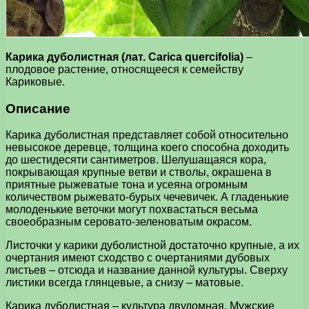
Карика дуболистная (лат. Carica quercifolia)
–
плодовое растение, относящееся к семейству
Кариковые.
Описание
Карика дуболистная представляет собой относительно
невысокое деревце, толщина коего способна доходить
до шестидесяти сантиметров. Шелушащаяся кора,
покрывающая крупные ветви и стволы, окрашена в
приятные рыжеватые тона и усеяна огромным
количеством рыжевато-бурых чечевичек. А гладенькие
молоденькие веточки могут похвастаться весьма
своеобразным серовато-зеленоватым окрасом.
Листочки у карики дуболистной достаточно крупные, а их
очертания имеют сходство с очертаниями дубовых
листьев – отсюда и название данной культуры. Сверху
листики всегда глянцевые, а снизу – матовые.
Карика дуболистная – культура двудомная. Мужские