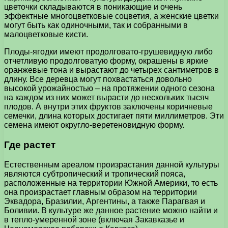
цветочки складываются в поникающие и очень
эффектные многоцветковые соцветия, а женские цветки
могут быть как одиночными, так и собранными в
малоцветковые кисти.
Плоды-ягодки имеют продолговато-грушевидную либо
отчетливую продолговатую форму, окрашены в яркие
оранжевые тона и вырастают до четырех сантиметров в
длину. Все деревца могут похвастаться довольно
высокой урожайностью – на протяжении одного сезона
на каждом из них может вырасти до нескольких тысяч
плодов. А внутри этих фруктов заключены коричневые
семечки, длина которых достигает пяти миллиметров. Эти
семена имеют округло-веретеновидную форму.
Где растет
Естественным ареалом произрастания данной культуры
являются субтропический и тропический пояса,
расположенные на территории Южной Америки, то есть
она произрастает главным образом на территории
Эквадора, Бразилии, Аргентины, а также Парагвая и
Боливии. В культуре же данное растение можно найти и
в тепло-умеренной зоне (включая Закавказье и