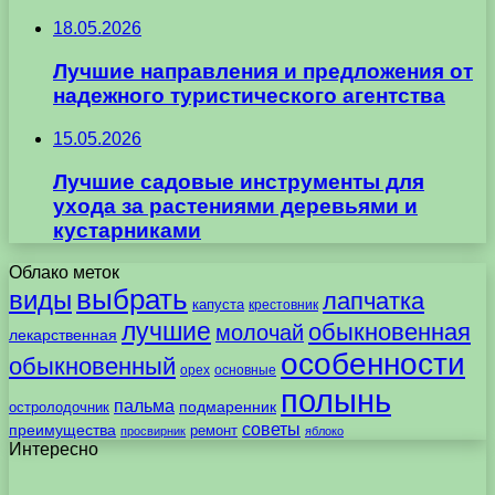
18.05.2026
Лучшие направления и предложения от
надежного туристического агентства
15.05.2026
Лучшие садовые инструменты для
ухода за растениями деревьями и
кустарниками
Облако меток
выбрать
виды
лапчатка
капуста
крестовник
лучшие
обыкновенная
молочай
лекарственная
особенности
обыкновенный
орех
основные
полынь
пальма
подмаренник
остролодочник
советы
преимущества
ремонт
просвирник
яблоко
Интересно