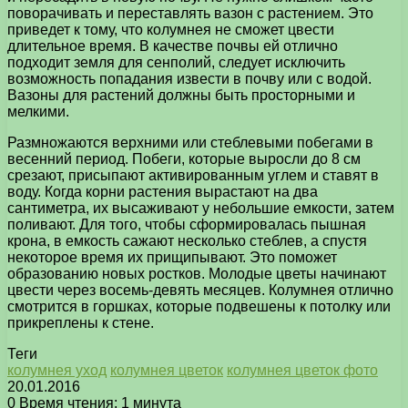
поворачивать и переставлять вазон с растением. Это
приведет к тому, что колумнея не сможет цвести
длительное время. В качестве почвы ей отлично
подходит земля для сенполий, следует исключить
возможность попадания извести в почву или с водой.
Вазоны для растений должны быть просторными и
мелкими.
Размножаются верхними или стеблевыми побегами в
весенний период. Побеги, которые выросли до 8 см
срезают, присыпают активированным углем и ставят в
воду. Когда корни растения вырастают на два
сантиметра, их высаживают у небольшие емкости, затем
поливают. Для того, чтобы сформировалась пышная
крона, в емкость сажают несколько стеблев, а спустя
некоторое время их прищипывают. Это поможет
образованию новых ростков. Молодые цветы начинают
цвести через восемь-девять месяцев. Колумнея отлично
смотрится в горшках, которые подвешены к потолку или
прикреплены к стене.
Теги
колумнея уход
колумнея цветок
колумнея цветок фото
20.01.2016
0
Время чтения: 1 минута