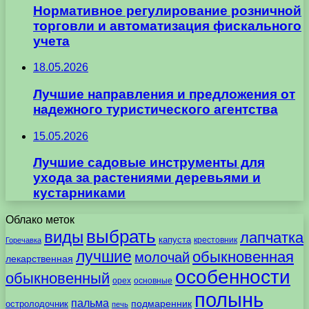
Нормативное регулирование розничной
торговли и автоматизация фискального
учета
18.05.2026
Лучшие направления и предложения от
надежного туристического агентства
15.05.2026
Лучшие садовые инструменты для
ухода за растениями деревьями и
кустарниками
Облако меток
выбрать
виды
лапчатка
капуста
крестовник
Горечавка
лучшие
обыкновенная
молочай
лекарственная
особенности
обыкновенный
орех
основные
полынь
пальма
подмаренник
остролодочник
печь