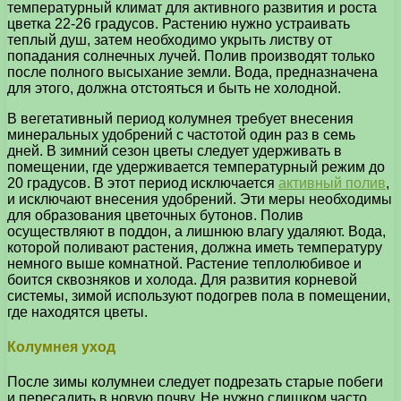
температурный климат для активного развития и роста
цветка 22-26 градусов. Растению нужно устраивать
теплый душ, затем необходимо укрыть листву от
попадания солнечных лучей. Полив производят только
после полного высыхание земли. Вода, предназначена
для этого, должна отстояться и быть не холодной.
В вегетативный период колумнея требует внесения
минеральных удобрений с частотой один раз в семь
дней. В зимний сезон цветы следует удерживать в
помещении, где удерживается температурный режим до
20 градусов. В этот период исключается
активный полив
,
и исключают внесения удобрений. Эти меры необходимы
для образования цветочных бутонов. Полив
осуществляют в поддон, а лишнюю влагу удаляют. Вода,
которой поливают растения, должна иметь температуру
немного выше комнатной. Растение теплолюбивое и
боится сквозняков и холода. Для развития корневой
системы, зимой используют подогрев пола в помещении,
где находятся цветы.
Колумнея уход
После зимы колумнеи следует подрезать старые побеги
и пересадить в новую почву. Не нужно слишком часто