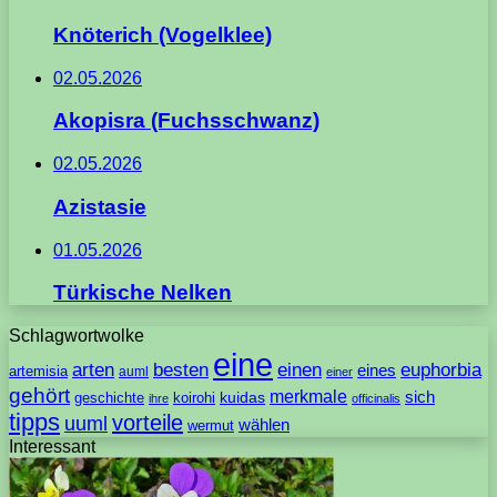
Knöterich (Vogelklee)
02.05.2026
Akopisra (Fuchsschwanz)
02.05.2026
Azistasie
01.05.2026
Türkische Nelken
Schlagwortwolke
eine
arten
besten
einen
euphorbia
eines
artemisia
auml
einer
gehört
merkmale
sich
geschichte
koirohi
kuidas
ihre
officinalis
tipps
vorteile
uuml
wählen
wermut
Interessant