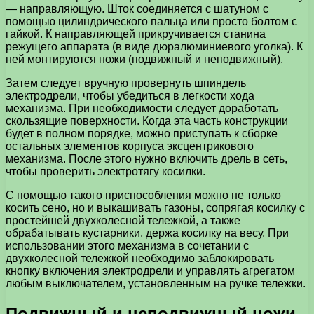
— направляющую. Шток соединяется с шатуном с
помощью цилиндрического пальца или просто болтом с
гайкой. К направляющей прикручивается станина
режущего аппарата (в виде дюралюминиевого уголка). К
ней монтируются ножи (подвижный и неподвижный).
Затем следует вручную провернуть шпиндель
электродрели, чтобы убедиться в легкости хода
механизма. При необходимости следует доработать
скользящие поверхности. Когда эта часть конструкции
будет в полном порядке, можно приступать к сборке
остальных элементов корпуса эксцентрикового
механизма. После этого нужно включить дрель в сеть,
чтобы проверить электротягу косилки.
С помощью такого приспособления можно не только
косить сено, но и выкашивать газоны, сопрягая косилку с
простейшей двухколесной тележкой, а также
обрабатывать кустарники, держа косилку на весу. При
использовании этого механизма в сочетании с
двухколесной тележкой необходимо заблокировать
кнопку включения электродрели и управлять агрегатом
любым выключателем, установленным на ручке тележки.
Подвижный и неподвижный ножи