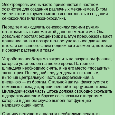
Электродрель очень часто применяется в частном
хозяйстве для создания различных механизмов. В том
числе этот инструмент можно использовать в создании
сенокосилки (или газонокосилки).
Перед тем как сделать сенокосилку своими руками,
ознакомьтесь с кинематикой данного механизма. Она
довольно простая: эксцентрик и шатун преобразовывают
вращение вала в возвратно-поступательное движение
штока и связанного с ним подвижного элемента, который
и срезает растения и траву.
Устройство необходимо закрепить на разрезном фланце,
который установлен на шейке дрели. Патрон со
шпинделя необходимо снять, а на его место «посадить»
эксцентрик. Последний следует делать составным,
выточив центральную часть из дюралюминия, а
внешнюю — из бронзы. Стальной шатун фиксируется с
помощью накладки, привинченной к торцу эксцентрика.
Цилиндрическая часть штока должна свободно скользить
в дюралюминиевом бруске со сквозным отверстием,
который в данном случае выполняет функцию
направляющей части.
Станину режущего аппарата необходимо делать из