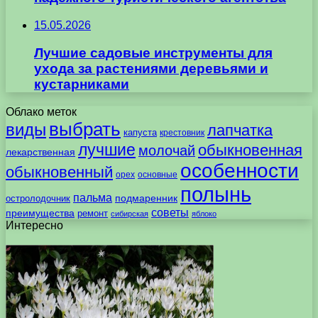
15.05.2026
Лучшие садовые инструменты для
ухода за растениями деревьями и
кустарниками
Облако меток
выбрать
виды
лапчатка
капуста
крестовник
лучшие
обыкновенная
молочай
лекарственная
особенности
обыкновенный
орех
основные
полынь
пальма
подмаренник
остролодочник
советы
преимущества
ремонт
сибирская
яблоко
Интересно