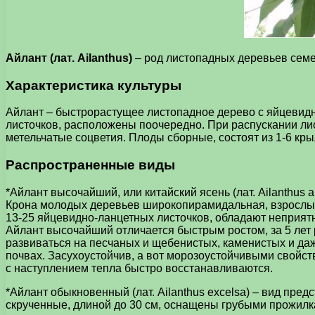
Айлант (лат. Ailanthus)
– род листопадных деревьев семе
Характеристика культуры
Айлант – быстрорастущее листопадное дерево с яйцевидно
листочков, расположены поочередно. При распускании лис
метельчатые соцветия. Плоды сборные, состоят из 1-6 к
Распространенные виды
*Айлант высочайший, или китайский ясень (лат. Ailanthus 
Крона молодых деревьев широкопирамидальная, взрослых 
13-25 яйцевидно-ланцетных листочков, обладают неприят
Айлант высочайший отличается быстрым ростом, за 5 лет
развиваться на песчаных и щебенистых, каменистых и да
почвах. Засухоустойчив, а вот морозоустойчивыми свойст
с наступлением тепла быстро восстанавливаются.
*Айлант обыкновенный (лат. Ailanthus excelsa) – вид пр
скрученные, длиной до 30 см, оснащены грубыми прожилк