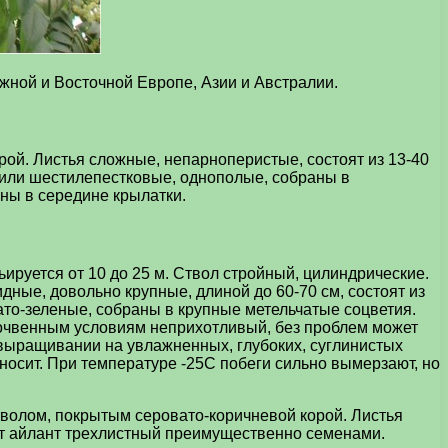
ной и Восточной Европе, Азии и Австралии.
ой. Листья сложные, непарноперистые, состоят из 13-40
- или шестилепестковые, однополые, собраны в
ны в середине крылатки.
рьируется от 10 до 25 м. Ствол стройный, цилиндрические.
ые, довольно крупные, длиной до 60-70 см, состоят из
ато-зеленые, собраны в крупные метельчатые соцветия.
почвенным условиям неприхотливый, без проблем может
 выращивании на увлажненных, глубоких, суглинистых
носит. При температуре -25С побеги сильно вымерзают, но
стволом, покрытым серовато-коричневой корой. Листья
ют айлант трехлистный преимущественно семенами.