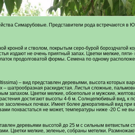
йства Симарубовые. Представители рода встречаются в Юж
й кроной и стволом, покрытым серо-бурой бороздчатой кор
тья издают не очень приятный запах. Цветки мелкие, пяти
рылаток продолговатой формы. Семена по одному расположе
altissima) – вид представлен деревьями, высота которых ва
– шатрообразная раскидистая. Листья сложные, пальмовидн
ным запахом. Цветки мелкие, обоеполые и мужские, желтов
 растения достигают высоты 4-6 м. Солнцелюбивый вид, к 
же засоленных почвах. Имеет более декоративный вид при
вами похвастаться не может, температуры ниже -20 С не вы
едставлен деревьями высотой до 25 м с сильным ветвистым 
ами. Цветки мелкие, зеленые, собраны метелки. Размножа