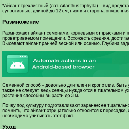
*Айлант трехлистный (лат. Ailanthus triphylla) – вид пр
супротивные, длиной до 12 см, нижняя сторона опушенная.
Размножение
Размножают айлант семенами, корневыми отпрысками и пр
проветриваемом помещении. Всхожесть средняя, достигае
Высевают айлант ранней весной или осенью. Глубина заде
Семенной способ – довольно длителен и кропотлив, быть 
также не следует, ведь сеянцы нуждаются в тщательном у
растения способны вырасти до 3 м.
Почву под культуру подготавливают заранее: ее тщательн
помнить, что айлант отрицательно относится к пересадке
необходимо учитывать этот факт.
Уход