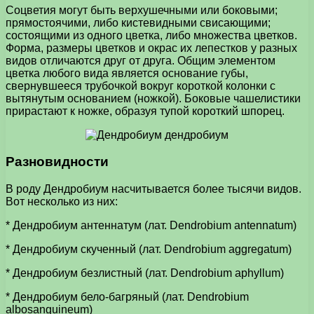
Соцветия могут быть верхушечными или боковыми;
прямостоячими, либо кистевидными свисающими;
состоящими из одного цветка, либо множества цветков.
Форма, размеры цветков и окрас их лепестков у разных
видов отличаются друг от друга. Общим элементом
цветка любого вида является основание губы,
свернувшееся трубочкой вокруг короткой колонки с
вытянутым основанием (ножкой). Боковые чашелистики
прирастают к ножке, образуя тупой короткий шпорец.
Разновидности
В роду Дендробиум насчитывается более тысячи видов.
Вот несколько из них:
* Дендробиум антеннатум (лат. Dendrobium antennatum)
* Дендробиум скученный (лат. Dendrobium aggregatum)
* Дендробиум безлистный (лат. Dendrobium aphyllum)
* Дендробиум бело-багряный (лат. Dendrobium
albosanguineum)