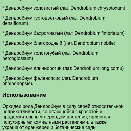
* Дендробиум золотистый (лат. Dendrobium chrysotoxum)
* Дендробиум густоцветковый (лат. Dendrobium
densiflorum)
* Дендробиум бахромчатый (лат. Dendrobium fimbriatum)
* Дендробиум благородный (лат. Dendrobium nobile)
* Дендробиум толстогубый (лат. Dendrobium
hercoglossum)
* Дендробиум длиннорогий (лат. Dendrobium longicornu)
* Дендробиум фаленопсис (лат. Dendrobium
phalaenopsis).
Использование
Орхидеи рода Дендробиум в силу своей относительной
неприхотливости, сочетающейся с красотой и
продолжительным периодом цветения, являются
популярными комнатными растениями, а также
украшают оранжереи и ботанические сады.