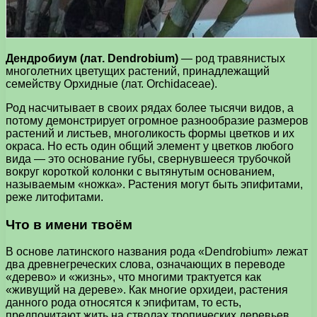
Дендробиум (лат. Dendrobium)
— род травянистых
многолетних цветущих растений, принадлежащий
семейству Орхидные (лат. Orchidaceae).
Род насчитывает в своих рядах более тысячи видов, а
потому демонстрирует огромное разнообразие размеров
растений и листьев, многоликость формы цветков и их
окраса. Но есть один общий элемент у цветков любого
вида — это основание губы, свернувшееся трубочкой
вокруг короткой колонки с вытянутым основанием,
называемым «ножка». Растения могут быть эпифитами,
реже литофитами.
Что в имени твоём
В основе латинского названия рода «Dendrobium» лежат
два древнегреческих слова, означающих в переводе
«дерево» и «жизнь», что многими трактуется как
«живущий на дереве». Как многие орхидеи, растения
данного рода относятся к эпифитам, то есть,
предпочитают жить на стволах тропических деревьев.