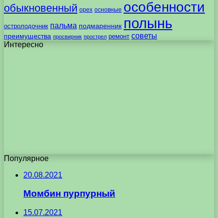
особенности
обыкновенный
орех
основные
полынь
пальма
подмаренник
остролодочник
советы
преимущества
ремонт
просвирник
прострел
Интересно
Популярное
20.08.2021
Момбин пурпурный
15.07.2021