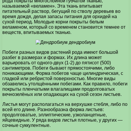
рода покрыты многослойной губчатой тканью,
называемой «веламен». Эта ткань впитывает
питательный раствор, бегущий по стволу деревьев во
время дождя, делая запасы питания для орхидей на
сухой период. Молодые корни покрыты белым
веламеном, который со временем становится темнее от
веществ, впитываемых тканью.
Побеги разных видов растений рода имеют большой
разбег в размерах и формах. Их длина может
варьировать от одного-двух (1-2) до пятисот (500)
сантиметров. Побеги бывают прямостоячими, либо
поникающими. Форма побегов чаще цилиндрическая, с
гладкой или ребристой поверхностью. Многие виды
обзавелись утолщёнными побегами. Как правило, побеги
покрыты пленчатыми влагалищами продолговатых
вечнозелёных или опадающих на сухой сезон листьев.
Листья могут располагаться на верхушке стебля, либо по
всей его длине. Разнообразна форма листьев:
продолговатые, эллиптические, узколанцетные,
яйцевидные. У ряда видов листья плотные, у других —
сочные суккулентные.