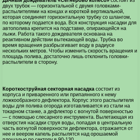
Дачный дождеватель «Сегнерово колесо»
состоит из
двух трубок — горизонтальной с двумя головками-
распылителями на концах и короткой вертикальной,
которая соединяет горизонтальную трубку со шлангом,
по которому подается вода. Вся конструкция насадки для
автополива крепится на подставке, опирающейся на
лыжи. Работа такого дождевателя основана на
реактивном действии вытекающей воды. Трубка во
время вращения разбрызгивает воду в радиусе
нескольких метров. Чтобы изменить скорость вращения и
площадь полива, достаточно лишь отклонить головки-
распылители в сторону.
Короткоструйная секторная насадка
состоит из
корпуса и приваренного или припаянного к нему
ложкообразного дефлектора. Корпус этого распылителя
воды для полива огорода изготавливается из стали на
токарном станке, а дефлектор с вогнутой поверхностью
— с помощью слесарного инструмента. Вылетающая из
отверстия насадки струя воды, попадая в центральную
часть вогнутой поверхности дефлектора, отражается от
нее и веером капель распылятся над орошаемой
площадью по сектору в 90-130.