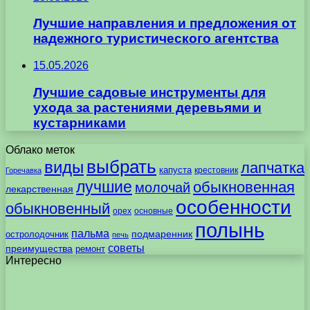
Лучшие направления и предложения от
надежного туристического агентства
15.05.2026
Лучшие садовые инструменты для
ухода за растениями деревьями и
кустарниками
Облако меток
выбрать
виды
лапчатка
капуста
крестовник
Горечавка
лучшие
обыкновенная
молочай
лекарственная
особенности
обыкновенный
орех
основные
полынь
пальма
подмаренник
остролодочник
печь
советы
преимущества
ремонт
Интересно