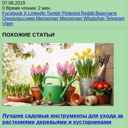
07.06.2019
0
Время чтения: 2 мин.
Facebook
X
LinkedIn
Tumblr
Pinterest
Reddit
Вконтакте
Одноклассники
Messenger
Messenger
WhatsApp
Telegram
Viber
ПОХОЖИЕ СТАТЬИ
Лучшие садовые инструменты для ухода за
растениями деревьями и кустарниками