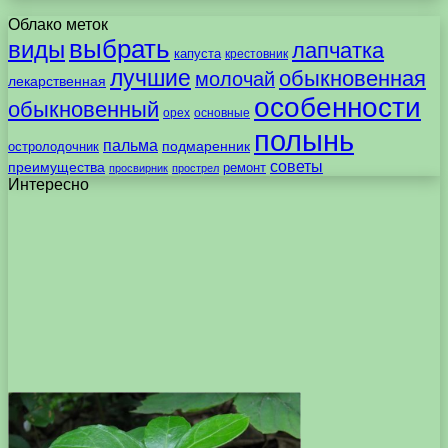
Облако меток
выбрать
виды
лапчатка
капуста
крестовник
лучшие
обыкновенная
молочай
лекарственная
особенности
обыкновенный
орех
основные
полынь
пальма
подмаренник
остролодочник
советы
преимущества
ремонт
просвирник
прострел
Интересно