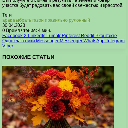
Вы получите отличный результат, а зеленый ковер
участка будет радовать вас своей свежестью и красотой.
Теги
арак
выбрать
газон
правильно
рулонный
30.04.2023
0
Время чтения: 4 мин.
Facebook
X
LinkedIn
Tumblr
Pinterest
Reddit
Вконтакте
Одноклассники
Messenger
Messenger
WhatsApp
Telegram
Viber
ПОХОЖИЕ СТАТЬИ