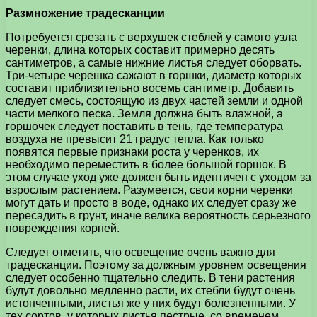
Размножение традесканции
Потребуется срезать с верхушек стеблей у самого узла
черенки, длина которых составит примерно десять
сантиметров, а самые нижние листья следует оборвать.
Три-четыре черешка сажают в горшки, диаметр которых
составит приблизительно восемь сантиметр. Добавить
следует смесь, состоящую из двух частей земли и одной
части мелкого песка. Земля должна быть влажной, а
горшочек следует поставить в тень, где температура
воздуха не превысит 21 градус тепла. Как только
появятся первые признаки роста у черенков, их
необходимо переместить в более большой горшок. В
этом случае уход уже должен быть идентичен с уходом за
взрослым растением. Разумеется, свои корни черенки
могут дать и просто в воде, однако их следует сразу же
пересадить в грунт, иначе велика вероятность серьезного
повреждения корней.
Следует отметить, что освещение очень важно для
традесканции. Поэтому за должным уровнем освещения
следует особенно тщательно следить. В тени растения
будут довольно медленно расти, их стебли будут очень
истонченными, листья же у них будут болезненными. У
тех сортов, у которых листья пестрые, со временем