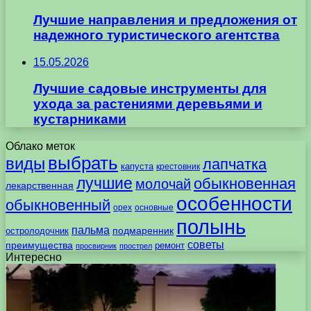
Лучшие направления и предложения от
надежного туристического агентства
15.05.2026
Лучшие садовые инструменты для
ухода за растениями деревьями и
кустарниками
Облако меток
выбрать
виды
лапчатка
капуста
крестовник
лучшие
обыкновенная
молочай
лекарственная
особенности
обыкновенный
орех
основные
полынь
пальма
подмаренник
остролодочник
советы
преимущества
ремонт
просвирник
прострел
Интересно