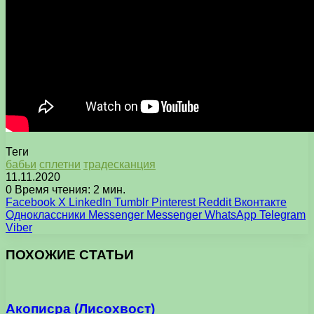
Теги
бабьи
сплетни
традесканция
11.11.2020
0
Время чтения: 2 мин.
Facebook
X
LinkedIn
Tumblr
Pinterest
Reddit
Вконтакте
Одноклассники
Messenger
Messenger
WhatsApp
Telegram
Viber
ПОХОЖИЕ СТАТЬИ
Акописра (Лисохвост)