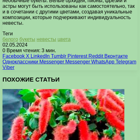
необычные букеты. Белые орхидеи, пионы, фрезии и
астры могут быть использованы как самостоятельно, так
и в сочетании с другими цветами, создавая уникальные
композиции, которые подчеркивают индивидуальность
невесты.
Теги
белого
букеты
невесты
цвета
02.05.2024
0
Время чтения: 3 мин.
Facebook
X
LinkedIn
Tumblr
Pinterest
Reddit
Вконтакте
Одноклассники
Messenger
Messenger
WhatsApp
Telegram
Viber
ПОХОЖИЕ СТАТЬИ