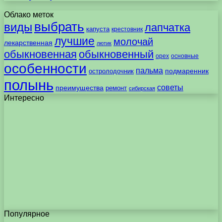
Облако меток
выбрать
виды
лапчатка
капуста
крестовник
лучшие
молочай
лекарственная
лютик
обыкновенная
обыкновенный
орех
основные
особенности
пальма
подмаренник
остролодочник
полынь
советы
преимущества
ремонт
сибирская
Интересно
Популярное