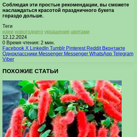
Соблюдая эти простые рекомендации, вы сможете
наслаждаться красотой праздничного букета
гораздо дольше.
Теги
идеи
новогоднего
украшения
цветами
12.12.2024
0
Время чтения: 2 мин.
Facebook
X
LinkedIn
Tumblr
Pinterest
Reddit
Вконтакте
Одноклассники
Messenger
Messenger
WhatsApp
Telegram
Viber
ПОХОЖИЕ СТАТЬИ