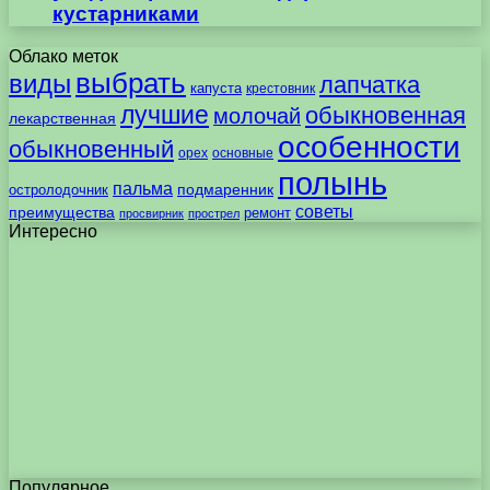
кустарниками
Облако меток
выбрать
виды
лапчатка
капуста
крестовник
лучшие
обыкновенная
молочай
лекарственная
особенности
обыкновенный
орех
основные
полынь
пальма
подмаренник
остролодочник
советы
преимущества
ремонт
просвирник
прострел
Интересно
Популярное