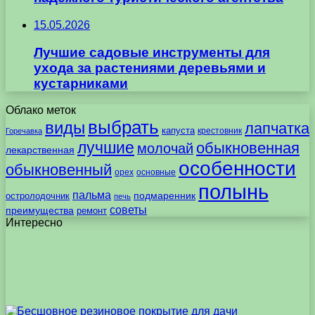
15.05.2026
Лучшие садовые инструменты для
ухода за растениями деревьями и
кустарниками
Облако меток
выбрать
виды
лапчатка
капуста
крестовник
Горечавка
лучшие
обыкновенная
молочай
лекарственная
особенности
обыкновенный
орех
основные
полынь
пальма
подмаренник
остролодочник
печь
советы
преимущества
ремонт
Интересно