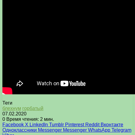
Теги
блехнум
горбатый
07.02.2020
0
Время чтения: 2 мин.
Facebook
X
LinkedIn
Tumblr
Pinterest
Reddit
Вконтакте
Одноклассники
Messenger
Messenger
WhatsApp
Telegram