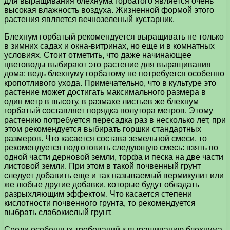
для выращивания блехнума горбатого является очень
высокая влажность воздуха. Жизненной формой этого
растения является вечнозеленый кустарник.
Блехнум горбатый рекомендуется выращивать не только
в зимних садах и окна-витринах, но еще и в комнатных
условиях. Стоит отметить, что даже начинающее
цветоводы выбирают это растение для выращивания
дома: ведь блехнуму горбатому не потребуется особенно
кропотливого ухода. Примечательно, что в культуре это
растение может достигать максимального размера в
один метр в высоту, в размахе листьев же блехнум
горбатый составляет порядка полутора метров. Этому
растению потребуется пересадка раз в несколько лет, при
этом рекомендуется выбирать горшки стандартных
размеров. Что касается состава земельной смеси, то
рекомендуется подготовить следующую смесь: взять по
одной части дерновой земли, торфа и песка на две части
листовой земли. При этом в такой почвенный грунт
следует добавить еще и так называемый вермикулит или
же любые другие добавки, которые будут обладать
разрыхляющим эффектом. Что касается степени
кислотности почвенного грунта, то рекомендуется
выбрать слабокислый грунт.
Среди особенных требований к выращиванию блехнума