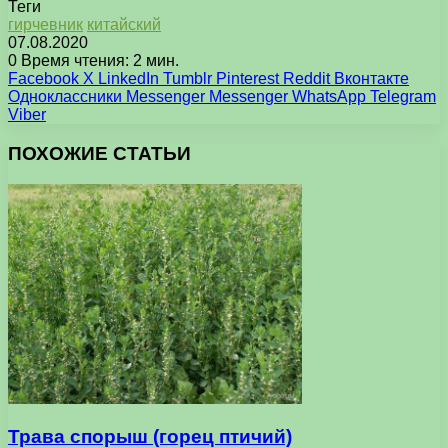
Теги
гирчевник
китайский
07.08.2020
0
Время чтения: 2 мин.
Facebook
X
LinkedIn
Tumblr
Pinterest
Reddit
Вконтакте
Одноклассники
Messenger
Messenger
WhatsApp
Telegram
Viber
ПОХОЖИЕ СТАТЬИ
Трава спорыш (горец птичий)