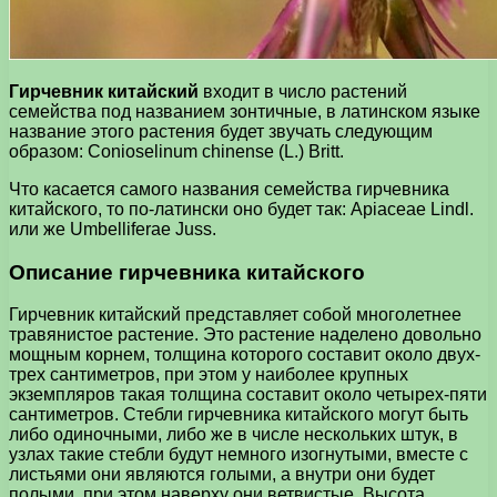
Гирчевник китайский
входит в число растений
семейства под названием зонтичные, в латинском языке
название этого растения будет звучать следующим
образом: Conioselinum chinense (L.) Britt.
Что касается самого названия семейства гирчевника
китайского, то по-латински оно будет так: Apiaceae Lindl.
или же Umbelliferae Juss.
Описание гирчевника китайского
Гирчевник китайский представляет собой многолетнее
травянистое растение. Это растение наделено довольно
мощным корнем, толщина которого составит около двух-
трех сантиметров, при этом у наиболее крупных
экземпляров такая толщина составит около четырех-пяти
сантиметров. Стебли гирчевника китайского могут быть
либо одиночными, либо же в числе нескольких штук, в
узлах такие стебли будут немного изогнутыми, вместе с
листьями они являются голыми, а внутри они будет
полыми, при этом наверху они ветвистые. Высота