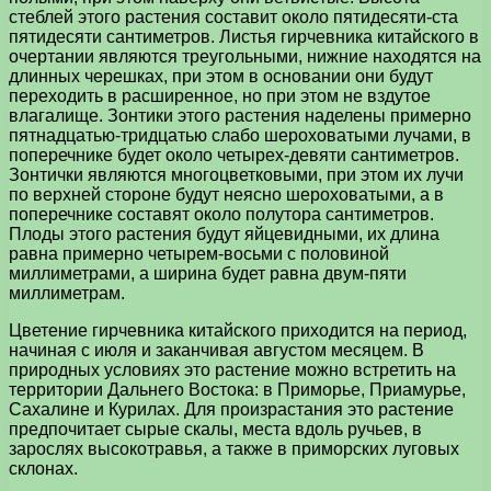
стеблей этого растения составит около пятидесяти-ста
пятидесяти сантиметров. Листья гирчевника китайского в
очертании являются треугольными, нижние находятся на
длинных черешках, при этом в основании они будут
переходить в расширенное, но при этом не вздутое
влагалище. Зонтики этого растения наделены примерно
пятнадцатью-тридцатью слабо шероховатыми лучами, в
поперечнике будет около четырех-девяти сантиметров.
Зонтички являются многоцветковыми, при этом их лучи
по верхней стороне будут неясно шероховатыми, а в
поперечнике составят около полутора сантиметров.
Плоды этого растения будут яйцевидными, их длина
равна примерно четырем-восьми с половиной
миллиметрами, а ширина будет равна двум-пяти
миллиметрам.
Цветение гирчевника китайского приходится на период,
начиная с июля и заканчивая августом месяцем. В
природных условиях это растение можно встретить на
территории Дальнего Востока: в Приморье, Приамурье,
Сахалине и Курилах. Для произрастания это растение
предпочитает сырые скалы, места вдоль ручьев, в
зарослях высокотравья, а также в приморских луговых
склонах.