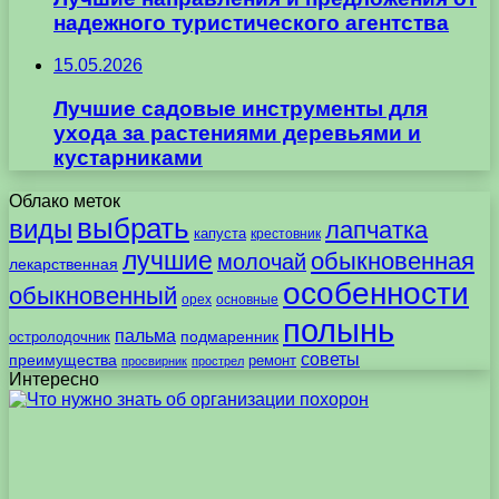
надежного туристического агентства
15.05.2026
Лучшие садовые инструменты для
ухода за растениями деревьями и
кустарниками
Облако меток
выбрать
виды
лапчатка
капуста
крестовник
лучшие
обыкновенная
молочай
лекарственная
особенности
обыкновенный
орех
основные
полынь
пальма
подмаренник
остролодочник
советы
преимущества
ремонт
просвирник
прострел
Интересно