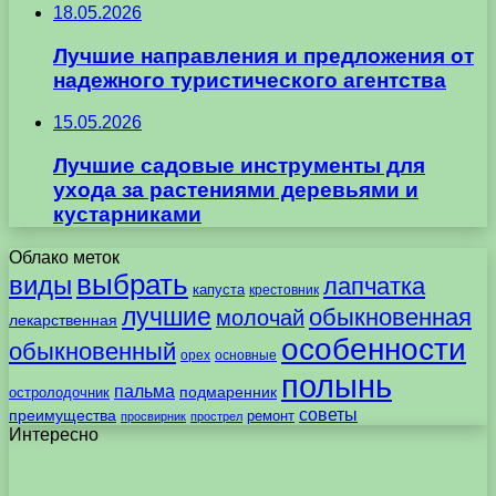
18.05.2026
Лучшие направления и предложения от
надежного туристического агентства
15.05.2026
Лучшие садовые инструменты для
ухода за растениями деревьями и
кустарниками
Облако меток
выбрать
виды
лапчатка
капуста
крестовник
лучшие
обыкновенная
молочай
лекарственная
особенности
обыкновенный
орех
основные
полынь
пальма
подмаренник
остролодочник
советы
преимущества
ремонт
просвирник
прострел
Интересно