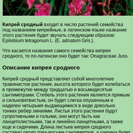
Кипрей сродный
входит в число растений семейства
под названием кипрейные, в латинском языке название
этого растения будет звучать следующим образом:
Epilobium tetragonum L. (E. adnatum Gris.).
Что касается названия самого семейства кипрея
сродного, то по-латински оно будет так: Onagraceae Juss.
Описание кипрея сродного
Кипрей сродный представляет собой многолетнее
травянистое растение, высота которого будет колебаться
в промежутке между тридцатью и восьмидесятью
сантиметрами. Стебель этого растения является прямым
и сильноветвистым, он будет слегка опушенным и
наделен четырьмя выдающимися в виде довольно
тонких ребер линиями. Листья этого растения будут
супротивными и голыми, они могут быть как
ланцетолистными, так и линейно-ланцетными, а также
еще и сидячими. Длина листьев кипрея сродного
составит около трех-восьми сантиметров, а ширина будет