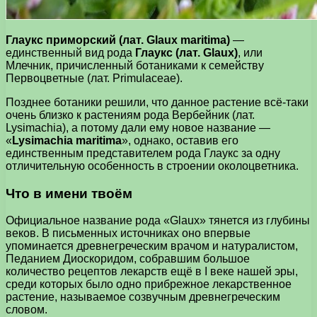
Глаукс приморский (лат. Glaux maritima)
—
единственный вид рода
Глаукс (лат. Glaux)
, или
Млечник, причисленный ботаниками к семейству
Первоцветные (лат. Primulaceae).
Позднее ботаники решили, что данное растение всё-таки
очень близко к растениям рода Вербейник (лат.
Lysimachia), а потому дали ему новое название —
«
Lysimachia maritima
», однако, оставив его
единственным представителем рода Глаукс за одну
отличительную особенность в строении околоцветника.
Что в имени твоём
Официальное название рода «Glaux» тянется из глубины
веков. В письменных источниках оно впервые
упоминается древнегреческим врачом и натуралистом,
Педанием Диоскоридом, собравшим большое
количество рецептов лекарств ещё в I веке нашей эры,
среди которых было одно прибрежное лекарственное
растение, называемое созвучным древнегреческим
словом.