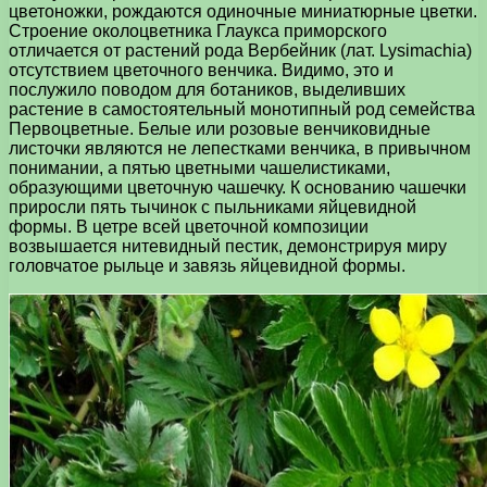
цветоножки, рождаются одиночные миниатюрные цветки.
Строение околоцветника Глаукса приморского
отличается от растений рода Вербейник (лат. Lysimachia)
отсутствием цветочного венчика. Видимо, это и
послужило поводом для ботаников, выделивших
растение в самостоятельный монотипный род семейства
Первоцветные. Белые или розовые венчиковидные
листочки являются не лепестками венчика, в привычном
понимании, а пятью цветными чашелистиками,
образующими цветочную чашечку. К основанию чашечки
приросли пять тычинок с пыльниками яйцевидной
формы. В цетре всей цветочной композиции
возвышается нитевидный пестик, демонстрируя миру
головчатое рыльце и завязь яйцевидной формы.