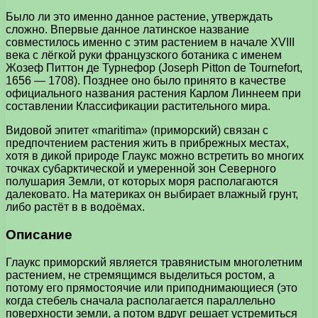
Было ли это именно данное растение, утверждать
сложно. Впервые данное латинское название
совместилось именно с этим растением в начале XVIII
века с лёгкой руки французского ботаника с именем
Жозеф Питтон де Турнефор (Joseph Pitton de Tournefort,
1656 — 1708). Позднее оно было принято в качестве
официального названия растения Карлом Линнеем при
составлении Классификации растительного мира.
Видовой эпитет «maritima» (приморский) связан с
предпочтением растения жить в прибрежных местах,
хотя в дикой природе Глаукс можно встретить во многих
точках субарктической и умеренной зон Северного
полушария Земли, от которых моря располагаются
далековато. На материках он выбирает влажный грунт,
либо растёт в в водоёмах.
Описание
Глаукс приморский является травянистым многолетним
растением, не стремящимся выделиться ростом, а
потому его прямостоячие или приподнимающиеся (это
когда стебель сначала располагается параллельно
поверхности земли, а потом вдруг решает устремиться