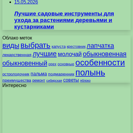
15.05.2026
Лучшие садовые инструменты для
ухода за растениями деревьями и
кустарниками
Облако меток
выбрать
виды
лапчатка
капуста
крестовник
лучшие
обыкновенная
молочай
лекарственная
особенности
обыкновенный
орех
основные
полынь
пальма
подмаренник
остролодочник
советы
преимущества
ремонт
сибирская
яблоко
Интересно