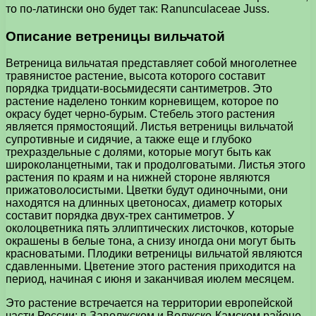
то по-латински оно будет так: Ranunculaceae Juss.
Описание ветреницы вильчатой
Ветреница вильчатая представляет собой многолетнее
травянистое растение, высота которого составит
порядка тридцати-восьмидесяти сантиметров. Это
растение наделено тонким корневищем, которое по
окрасу будет черно-бурым. Стебель этого растения
является прямостоящий. Листья ветреницы вильчатой
супротивные и сидячие, а также еще и глубоко
трехраздельные с долями, которые могут быть как
широколанцетными, так и продолговатыми. Листья этого
растения по краям и на нижней стороне являются
прижатоволосистыми. Цветки будут одиночными, они
находятся на длинных цветоносах, диаметр которых
составит порядка двух-трех сантиметров. У
околоцветника пять эллиптических листочков, которые
окрашены в белые тона, а снизу иногда они могут быть
красноватыми. Плодики ветреницы вильчатой являются
сдавленными. Цветение этого растения приходится на
период, начиная с июня и заканчивая июлем месяцем.
Это растение встречается на территории европейской
части России: в Заволжском и Волжско-Камском районе,