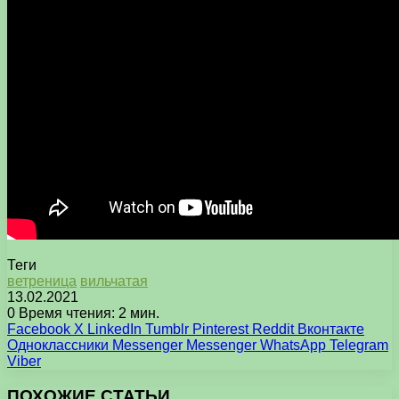
Теги
ветреница
вильчатая
13.02.2021
0
Время чтения: 2 мин.
Facebook
X
LinkedIn
Tumblr
Pinterest
Reddit
Вконтакте
Одноклассники
Messenger
Messenger
WhatsApp
Telegram
Viber
ПОХОЖИЕ СТАТЬИ