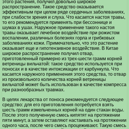
этого растения, получил довольно широкое
распространение. Такое средство оказывается
эффективным при целом ряде сердечных заболеваниях,
при слабости зрения и слуха. Что касается настоя травы,
то его рекомендуется применять при бессоннице и
шумах в ушах. Наружное применение такого настоя
травы оказывает лечебное воздействие при рожистом
воспалении, различных болезнях горла и грибковых
заболеваниях кожи. Примечательно, что это растение
оказывает еще и гипотензивное воздействие. В Китае
широкое распространение получил отвар,
приготовленный примерно из трех-шести грамм корней
ветреницы вильчатой: такое средство используется при
поносах и в качестве интоксикации от карбункула. Что
касается наружного применения этого средства, то отвар
из произвольного количества корней ветреницы
вильчатой может быть использован в качестве компресса
при разнообразных травмах.
В целях лекарства от поноса рекомендуется следующее
средство: для его приготовления потребуется взять
шесть грамм измельченных корней на один стакан воды.
После этого полученную смесь кипятят на протяжении
пяти минут, а затем оставляют настаивать на протяжении
одного часа, после чего смесь процеживают. Такую смесь