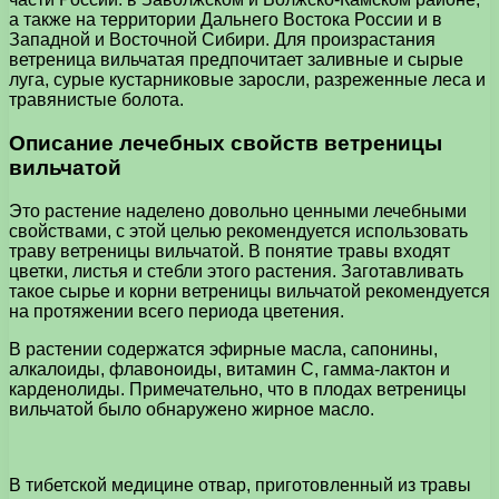
а также на территории Дальнего Востока России и в
Западной и Восточной Сибири. Для произрастания
ветреница вильчатая предпочитает заливные и сырые
луга, сурые кустарниковые заросли, разреженные леса и
травянистые болота.
Описание лечебных свойств ветреницы
вильчатой
Это растение наделено довольно ценными лечебными
свойствами, с этой целью рекомендуется использовать
траву ветреницы вильчатой. В понятие травы входят
цветки, листья и стебли этого растения. Заготавливать
такое сырье и корни ветреницы вильчатой рекомендуется
на протяжении всего периода цветения.
В растении содержатся эфирные масла, сапонины,
алкалоиды, флавоноиды, витамин С, гамма-лактон и
карденолиды. Примечательно, что в плодах ветреницы
вильчатой было обнаружено жирное масло.
В тибетской медицине отвар, приготовленный из травы