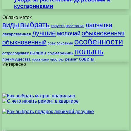
кустарниками
Облако меток
выбрать
виды
лапчатка
капуста
крестовник
лучшие
обыкновенная
молочай
лекарственная
особенности
обыкновенный
орех
основные
полынь
пальма
подмаренник
остролодочник
советы
преимущества
ремонт
просвирник
прострел
Интересно