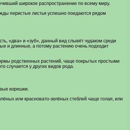
лучивший широкое распространение по всему миру.
ажды перистые листья успешно поедаются рядом
есть, «два» и «зуб», данный вид слывёт чудаком среди
ые и длинные, а потому растению очень подходит
формы родственных растений, чаще покрытых простыми
то случается у других видов рода.
овые корешки.
елёных или красновато-зелёных стеблей чаще голая, или