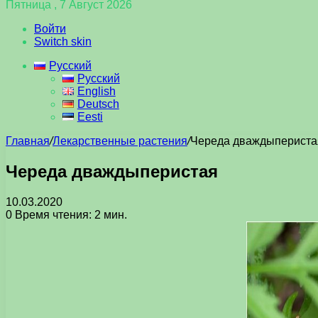
Пятница , 7 Август 2026
Войти
Switch skin
Русский
Русский
English
Deutsch
Eesti
Главная
/
Лекарственные растения
/
Череда дваждыпериста
Череда дваждыперистая
10.03.2020
0
Время чтения: 2 мин.