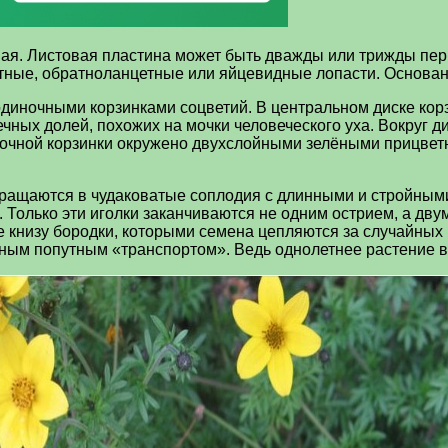
ная. Листовая пластина может быть дважды или трижды пе
етные, обратноланцетные или яйцевидные лопасти. Основан
диночными корзинками соцветий. В центральном диске корз
чных долей, похожих на мочки человеческого уха. Вокруг д
еточной корзинки окружено двухслойными зелёными прицвет
евращаются в чудаковатые соплодия с длинными и стройны
Только эти иголки заканчиваются не одним острием, а двумя
е книзу бородки, которыми семена цепляются за случайных
ным попутным «транспортом». Ведь однолетнее растение в