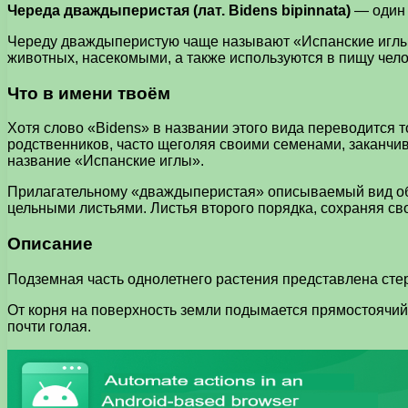
Череда дваждыперистая (лат. Bidens bipinnata)
— один 
Череду дваждыперистую чаще называют «Испанские иглы»
животных, насекомыми, а также используются в пищу чел
Что в имени твоём
Хотя слово «Bidens» в названии этого вида переводится то
родственников, часто щеголяя своими семенами, заканчив
название «Испанские иглы».
Прилагательному «дваждыперистая» описываемый вид обя
цельными листьями. Листья второго порядка, сохраняя сво
Описание
Подземная часть однолетнего растения представлена сте
От корня на поверхность земли подымается прямостоячий 
почти голая.