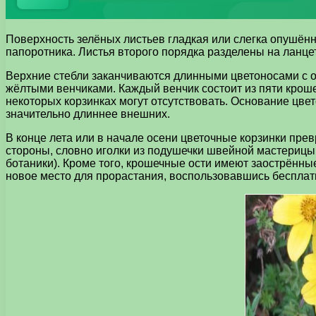
Поверхность зелёных листьев гладкая или слегка опушён
папоротника. Листья второго порядка разделены на ланц
Верхние стебли заканчиваются длинными цветоносами с о
жёлтыми венчиками. Каждый венчик состоит из пяти кроше
некоторых корзинках могут отсутствовать. Основание цв
значительно длиннее внешних.
В конце лета или в начале осени цветочные корзинки пр
стороны, словно иголки из подушечки швейной мастерицы. 
ботаники). Кроме того, крошечные ости имеют заострённы
новое место для прорастания, воспользовавшись бесплат