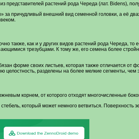
из представителей растений рода Череда (лат. Bidens), по
 за причудливый внешний вид семенной головки, а её дв
овеком.
чно также, как и у других видов растений рода Череда, то 
ающимися трезубцами. К тому же, его семена более стройн
зан форме своих листьев, которая также отличается от 
ю целостность, разделены на более мелкие сегменты, чем э
ржневым корнем, от которого отходят многочисленные бок
стебель, который может немного ветвиться. Поверхность з