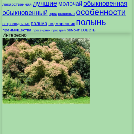
лучшие
обыкновенная
молочай
лекарственная
особенности
обыкновенный
орех
основные
полынь
пальма
подмаренник
остролодочник
советы
преимущества
ремонт
просвирник
прострел
Интересно