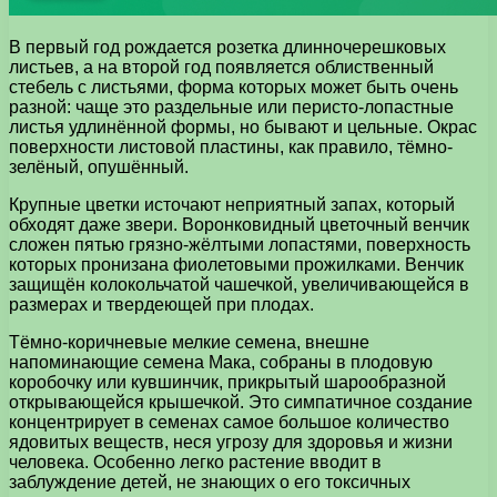
В первый год рождается розетка длинночерешковых
листьев, а на второй год появляется облиственный
стебель с листьями, форма которых может быть очень
разной: чаще это раздельные или перисто-лопастные
листья удлинённой формы, но бывают и цельные. Окрас
поверхности листовой пластины, как правило, тёмно-
зелёный, опушённый.
Крупные цветки источают неприятный запах, который
обходят даже звери. Воронковидный цветочный венчик
сложен пятью грязно-жёлтыми лопастями, поверхность
которых пронизана фиолетовыми прожилками. Венчик
защищён колокольчатой чашечкой, увеличивающейся в
размерах и твердеющей при плодах.
Тёмно-коричневые мелкие семена, внешне
напоминающие семена Мака, собраны в плодовую
коробочку или кувшинчик, прикрытый шарообразной
открывающейся крышечкой. Это симпатичное создание
концентрирует в семенах самое большое количество
ядовитых веществ, неся угрозу для здоровья и жизни
человека. Особенно легко растение вводит в
заблуждение детей, не знающих о его токсичных