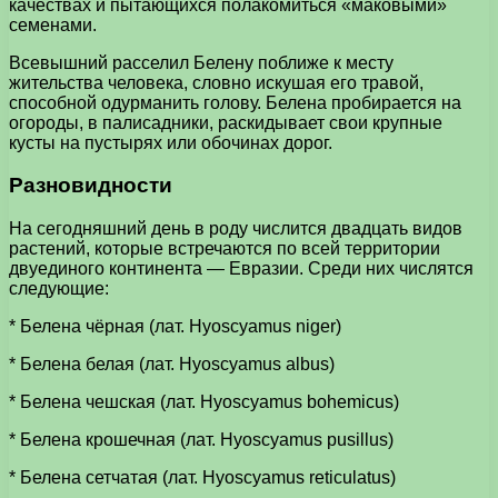
качествах и пытающихся полакомиться «маковыми»
семенами.
Всевышний расселил Белену поближе к месту
жительства человека, словно искушая его травой,
способной одурманить голову. Белена пробирается на
огороды, в палисадники, раскидывает свои крупные
кусты на пустырях или обочинах дорог.
Разновидности
На сегодняшний день в роду числится двадцать видов
растений, которые встречаются по всей территории
двуединого континента — Евразии. Среди них числятся
следующие:
* Белена чёрная (лат. Hyoscyamus niger)
* Белена белая (лат. Hyoscyamus albus)
* Белена чешская (лат. Hyoscyamus bohemicus)
* Белена крошечная (лат. Hyoscyamus pusillus)
* Белена сетчатая (лат. Hyoscyamus reticulatus)