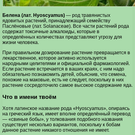
Белена (лат. Hyoscyamus)
— род травянистых
ядовитых растений, принадлежащий семейству
Паслёновые (лат. Solanaceae). Все части растений рода
содержат токсичные алкалоиды, которые в
определённых количествах представляют угрозу для
жизни человека.
При правильном дозирование растение превращается в
лекарственное, которое активно используется
народными целителями и официальной фармакологией.
Если растение встречается в ваших краях, с ним надо
обязательно познакомить детей, объяснив, что семена,
похожие на маковые, есть не следует, поскольку в них
растение сосредоточило самое высокое содержание яда.
Что в имени твоём
Хотя латинское название рода «Hyoscyamus», опираясь
на греческий язык, имеет вполне определённый перевод
— «свиные бобы», у толкования подобного названия
существует несколько вариантов, поскольку к бобам
данное растение никакого отношения не имеет.