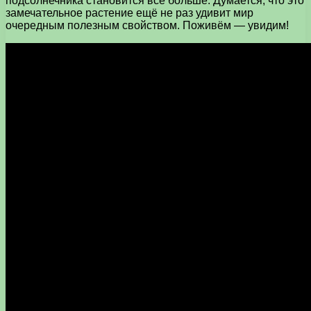
подсолнечника становится всё больше. Думается, что это
замечательное растение ещё не раз удивит мир
очередным полезным свойством. Поживём — увидим!