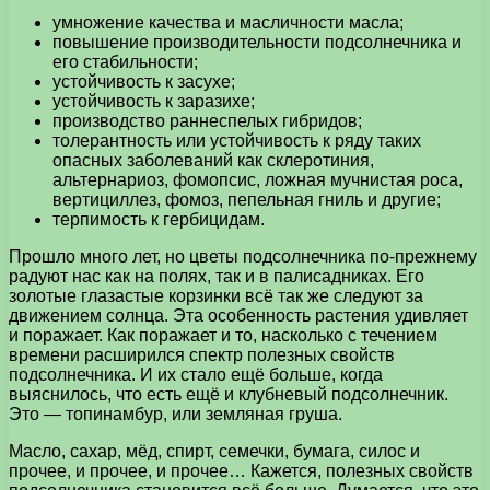
умножение качества и масличности масла;
повышение производительности подсолнечника и
его стабильности;
устойчивость к засухе;
устойчивость к заразихе;
производство раннеспелых гибридов;
толерантность или устойчивость к ряду таких
опасных заболеваний как склеротиния,
альтернариоз, фомопсис, ложная мучнистая роса,
вертициллез, фомоз, пепельная гниль и другие;
терпимость к гербицидам.
Прошло много лет, но цветы подсолнечника по-прежнему
радуют нас как на полях, так и в палисадниках. Его
золотые глазастые корзинки всё так же следуют за
движением солнца. Эта особенность растения удивляет
и поражает. Как поражает и то, насколько с течением
времени расширился спектр полезных свойств
подсолнечника. И их стало ещё больше, когда
выяснилось, что есть ещё и клубневый подсолнечник.
Это — топинамбур, или земляная груша.
Масло, сахар, мёд, спирт, семечки, бумага, силос и
прочее, и прочее, и прочее… Кажется, полезных свойств