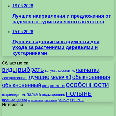
18.05.2026
Лучшие направления и предложения от
надежного туристического агентства
15.05.2026
Лучшие садовые инструменты для
ухода за растениями деревьями и
кустарниками
Облако меток
выбрать
виды
лапчатка
капуста
крестовник
лучшие
обыкновенная
молочай
лекарственная
особенности
обыкновенный
орех
основные
полынь
пальма
подмаренник
остролодочник
советы
преимущества
ремонт
просвирник
прострел
Интересно