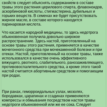
свойств следует объяснять содержанием в составе
травы этого растения церилового спирта, флавоноидов,
аскорбиновой кислоты, стигмастерина, дубильных и
горьких веществ. В семенах же будет присутствовать
жирное масло, в составе которого находится
паринаровая кислота.
Что касается народной медицины, то здесь недотрога
обыкновенная получила довольно широкое
распространение. Здесь настой, приготовленный на
основе травы этого растения, применяется в качестве
мочегонного средства при мочекаменной болезни и при
отеках. Настой, приготовленный на основе травы, также
использовался в качестве очень эффективного
вяжущего, рвотного, слабительного, ранозаживляющего,
противовоспалительного средства, а кроме этого такой
настой считается абортивным средством и помогающим
при родах.
При ранах, геморроидальных узлах, мозолях,
бородавках, царапинах и ссадинах применяются
компрессы и обмывания посредством настоя травы
недотроги обыкновенной или же ее сока. Следует