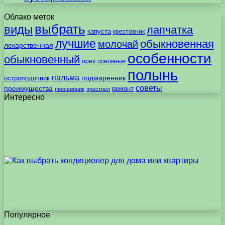
Облако меток
выбрать
виды
лапчатка
капуста
крестовник
лучшие
обыкновенная
молочай
лекарственная
особенности
обыкновенный
орех
основные
полынь
пальма
подмаренник
остролодочник
советы
преимущества
ремонт
просвирник
прострел
Интересно
Популярное