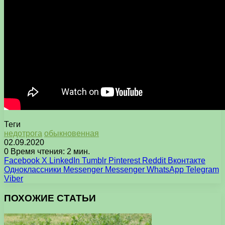
Теги
недотрога
обыкновенная
02.09.2020
0
Время чтения: 2 мин.
Facebook
X
LinkedIn
Tumblr
Pinterest
Reddit
Вконтакте
Одноклассники
Messenger
Messenger
WhatsApp
Telegram
Viber
ПОХОЖИЕ СТАТЬИ