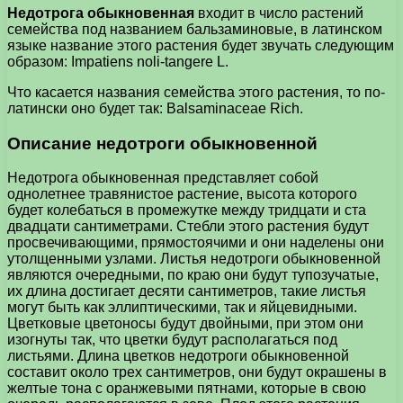
Недотрога обыкновенная
входит в число растений
семейства под названием бальзаминовые, в латинском
языке название этого растения будет звучать следующим
образом: Impatiens noli-tangere L.
Что касается названия семейства этого растения, то по-
латински оно будет так: Balsaminaceae Rich.
Описание недотроги обыкновенной
Недотрога обыкновенная представляет собой
однолетнее травянистое растение, высота которого
будет колебаться в промежутке между тридцати и ста
двадцати сантиметрами. Стебли этого растения будут
просвечивающими, прямостоячими и они наделены они
утолщенными узлами. Листья недотроги обыкновенной
являются очередными, по краю они будут тупозучатые,
их длина достигает десяти сантиметров, такие листья
могут быть как эллиптическими, так и яйцевидными.
Цветковые цветоносы будут двойными, при этом они
изогнуты так, что цветки будут располагаться под
листьями. Длина цветков недотроги обыкновенной
составит около трех сантиметров, они будут окрашены в
желтые тона с оранжевыми пятнами, которые в свою