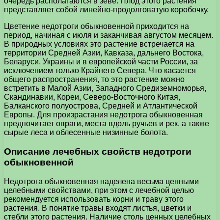
очередь располагаются в зеве. Плод этого растения
представляет собой линейно-продолговатую коробочку.
Цветение недотроги обыкновенной приходится на
период, начиная с июля и заканчивая августом месяцем.
В природных условиях это растение встречается на
территории Средней Азии, Кавказа, дальнего Востока,
Беларуси, Украины и в европейской части России, за
исключением только Крайнего Севера. Что касается
общего распространения, то это растение можно
встретить в Малой Азии, Западного Средиземноморья,
Скандинавии, Кореи, Северо-Восточного Китая,
Балканского полуострова, Средней и Атлантической
Европы. Для произрастания недотрога обыкновенная
предпочитает овраги, места вдоль ручьев и рек, а также
сырые леса и облесенные низинные болота.
Описание лечебных свойств недотроги
обыкновенной
Недотрога обыкновенная наделена весьма ценными
целебными свойствами, при этом с лечебной целью
рекомендуется использовать корни и траву этого
растения. В понятие травы входят листья, цветки и
стебли этого растения. Наличие столь ценных целебных