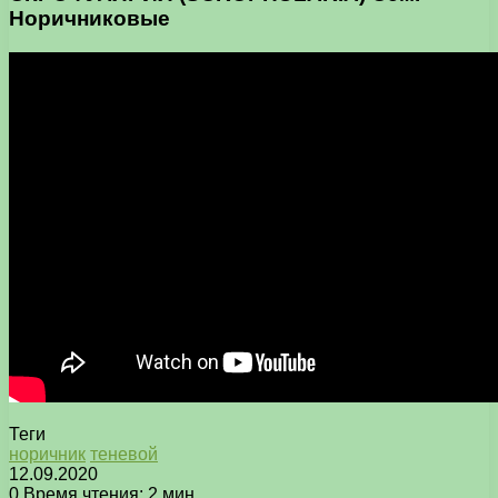
Норичниковые
Теги
норичник
теневой
12.09.2020
0
Время чтения: 2 мин.