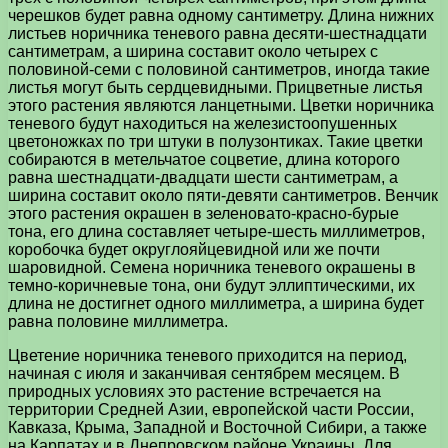
черешков будет равна одному сантиметру. Длина нижних
листьев норичника теневого равна десяти-шестнадцати
сантиметрам, а ширина составит около четырех с
половиной-семи с половиной сантиметров, иногда такие
листья могут быть сердцевидными. Прицветные листья
этого растения являются ланцетными. Цветки норичника
теневого будут находиться на железистоопушенных
цветоножках по три штуки в полузонтиках. Такие цветки
собираются в метельчатое соцветие, длина которого
равна шестнадцати-двадцати шести сантиметрам, а
ширина составит около пяти-девяти сантиметров. Венчик
этого растения окрашен в зеленовато-красно-бурые
тона, его длина составляет четыре-шесть миллиметров,
коробочка будет округлояйцевидной или же почти
шаровидной. Семена норичника теневого окрашены в
темно-коричневые тона, они будут эллиптическими, их
длина не достигнет одного миллиметра, а ширина будет
равна половине миллиметра.
Цветение норичника теневого приходится на период,
начиная с июля и заканчивая сентябрем месяцем. В
природных условиях это растение встречается на
территории Средней Азии, европейской части России,
Кавказа, Крыма, Западной и Восточной Сибири, а также
на Карпатах и в Днепровском районе Украины. Для