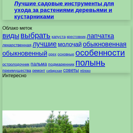
Лучшие садовые инструменты для
ухода за растениями деревьями и
кустарниками
Облако меток
выбрать
виды
лапчатка
капуста
крестовник
лучшие
обыкновенная
молочай
лекарственная
особенности
обыкновенный
орех
основные
полынь
пальма
подмаренник
остролодочник
советы
преимущества
ремонт
сибирская
яблоко
Интересно