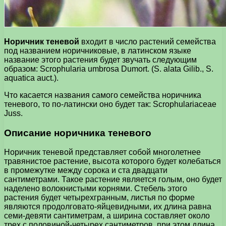
Норичник теневой
входит в число растений семейства
под названием норичниковые, в латинском языке
название этого растения будет звучать следующим
образом: Scrophularia umbrosa Dumort. (S. alata Gilib., S.
aquatica auct.).
Что касается названия самого семейства норичника
теневого, то по-латински оно будет так: Scrophulariaceae
Juss.
Описание норичника теневого
Норичник теневой представляет собой многолетнее
травянистое растение, высота которого будет колебаться
в промежутке между сорока и ста двадцати
сантиметрами. Такое растение является голым, оно будет
наделено волокнистыми корнями. Стебель этого
растения будет четырехгранным, листья по форме
являются продолговато-яйцевидными, их длина равна
семи-девяти сантиметрам, а ширина составляет около
трех с половиной-четырех сантиметров, при этом длина