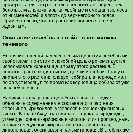
произрастания это растение предпочитает берега рек,
болоты, луга, ключи, арыки, хвойные и смешанные леса
от низменностей и вплоть до верхнегорного пояса.
Примечательно, что это растение является еще и
ядовитым.
Описание лечебных свойств норичника
теневого
Норичник теневой наделен весьма ценными целебными
свойствами, при этом с лечебной целью рекомендуется
использовать корневища и траву этого растения. В
понятие травы входят листья, цветки и стебли. Траву и
листья этого растения следует собирать в период с мая
по август месяц, в то время как корневища собирают уже
поздней осенью.
Наличие столь ценных целебных свойств следует
объяснять содержанием в составе этого растения
сапонинов, иридоидов, углеводов и фенолкарбоновых
кислот. В траве будут находиться стероиды, иридоиды,
углеводы, фенолкарбоновые кислоты и их производные,
а также следующие жирные кислоты: линолевая,
линоленовая, олеиновая и пальмитиновая. В стеблях же