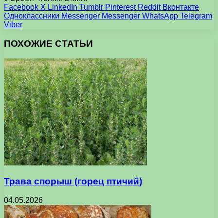
Facebook
X
LinkedIn
Tumblr
Pinterest
Reddit
Вконтакте
Одноклассники
Messenger
Messenger
WhatsApp
Telegram
Viber
ПОХОЖИЕ СТАТЬИ
Трава спорыш (горец птичий)
04.05.2026