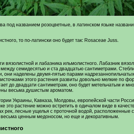
ва под названием розоцветные, в латинском языке названи
тного, то по-латински оно будет так: Rosaceae Juss.
ги вязолистной и лабазника ильмолистного. Лабазник вязо
е между семидесятью и ста двадцатью сантиметрами. Стебл
ми, они наделены двумя-пятью парами надрезаннопильчаты
 листочками этого растения развиты довольно мелкие по ф
гает до двадцати сантиметрам, оно будет метельчатым и мн
ены весьма душистым ароматом.
тории Украины, Кавказа, Молдовы, европейской части Росси
е это растение можно встретить в одичалом виде в качест
ах рек, лесные ущелья с проточной водой, расположенные 
ко весьма ценным медоносом, но еще и декоративным.
листного