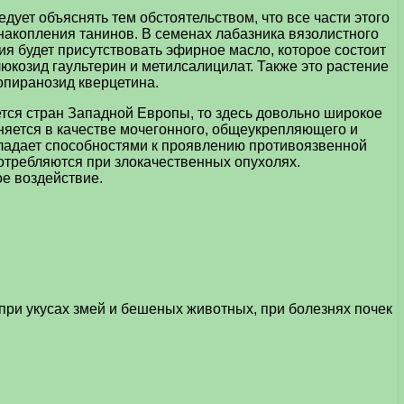
ует объяснять тем обстоятельством, что все части этого
накопления танинов. В семенах лабазника вязолистного
ния будет присутствовать эфирное масло, которое состоит
люкозид гаультерин и метилсалицилат. Также это растение
опиранозид кверцетина.
ется стран Западной Европы, то здесь довольно широкое
еняется в качестве мочегонного, общеукрепляющего и
бладает способностями к проявлению противоязвенной
потребляются при злокачественных опухолях.
ое воздействие.
 при укусах змей и бешеных животных, при болезнях почек