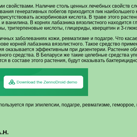
свойствами. Наличие столь ценных лечебных свойств след
вания генеративных побегов приходится пик наибольшего 
 присутствовать аскорбиновая кислота. В траве этого расте
 и ванилина. В корнях лабазника вязолистного находится г
ны, тритерпеновые кислоты, глицериды, кверцетин и 3-глюк
ичных заболеваниях кожи, ревматизме и подагре. Что каса
нове корней лабазника вязолистного. Такое средство прим
ния оказывается эффективным при дизентерии. Растение о
ивного средства. В Беларуси же такие целебные средства у
ся в составе этого растения, будут оказывать бактерицидн
пользуется при эпилепсии, подагре, ревматизме, геморрое,
.Н.