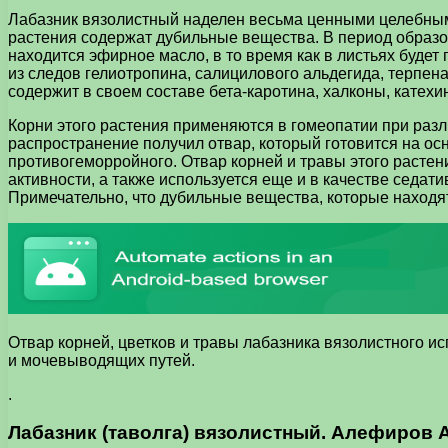
Лабазник вязолистный наделен весьма ценными целебными 
растения содержат дубильные вещества. В период образо
находится эфирное масло, в то время как в листьях будет
из следов гелиотропина, салицилового альдегида, терпена
содержит в своем составе бета-каротина, халконы, катехи
Корни этого растения применяются в гомеопатии при разл
распространение получил отвар, который готовится на ос
противогеморройного. Отвар корней и травы этого расте
активности, а также используется еще и в качестве седат
Примечательно, что дубильные вещества, которые находят
Отвар корней, цветков и травы лабазника вязолистного ис
и мочевыводящих путей.
.
Лабазник (таволга) вязолистный. Алефиров А