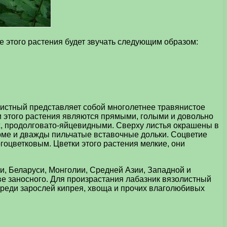
е этого растения будет звучать следующим образом:
листный представляет собой многолетнее травянистое
и этого растения являются прямыми, голыми и довольно
х, продолговато-яйцевидными. Сверху листья окрашены в
орме и дважды пильчатые вставочные дольки. Соцветие
огоцветковым. Цветки этого растения мелкие, они
и, Беларуси, Монголии, Средней Азии, Западной и
ве заносного. Для произрастания лабазник вязолистный
среди зарослей кипрея, хвоща и прочих влаголюбивых