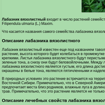
Лабазник вязолистный
входит в число растений семейст
Filipendula ulmaria (L.) Maxim.
Что касается названия самого семейства лабазника вязолис
Описание лабазника вязолистного
Лабазник вязолистный известен еще под названием тавол
растение, высота которого будет колебаться в промежутк
крепкими. Листья лабазника вязолистного будут перисты
зеленые тона, а снизу они будут беловойлочными. Между
лабазника вязолистного является густым, его длина дости
окрашены в белые тона, являются пятичленными и надел
В природных условиях это растение встречается на терри
Восточной Сибири. Примечательно, что в Северной Америк
предпочитает места близ родников, влажные луга в долин
трав. Примечательно, что это растение является не толь
Описание лечебных свойств лабазника вязо