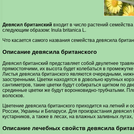
Девясил британский
входит в число растений семейства
следующим образом: Inula britanica L.
Что касается самого названия семейства девясила британск
Описание девясила британского
Девясил британский представляет собой двулетнее травя
прямостоячими, их высота будет колебаться в промежутк
Листья девясила британского являются очередными, нижни
заостренными. Цветки находятся в довольно крупных корз
сантиметров, такие цветки будут собираться щитком по д
срединные цветки же будут воронковидно-трубчатыми. Пло
волосков.
Цветение девясила британского приходится на летний и о
России, Украины и Беларуси. Для произрастания девясил 
кустарников, а также в лесах, на влажных заливных лугах,
Описание лечебных свойств девясила брита