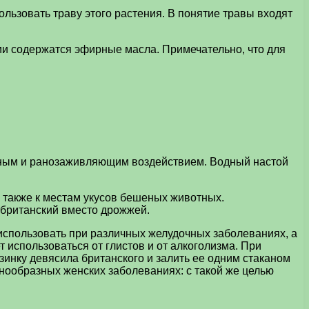
льзовать траву этого растения. В понятие травы входят
нии содержатся эфирные масла. Примечательно, что для
нным и ранозаживляющим воздействием. Водный настой
 также к местам укусов бешеных животных.
 британский вместо дрожжей.
 использовать при различных желудочных заболеваниях, а
т использоваться от глистов и от алкоголизма. При
зинку девясила британского и залить ее одним стаканом
нообразных женских заболеваниях: с такой же целью