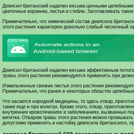
Девясил британский наделен весьма ценными целебными с
цветочные корзинки, листья и стебли. Заготавливать тако
Примечательно, что химический состав девясила британско
этого растения характерен довольно слабый чесночный за
Девясил британский наделен весьма эффективным потог
травы этого растения рекомендуется применять при дизент
Измельченные свежие листья этого растения рекомендует
Примечательно, что ранее в некоторых областях целебные
Что касается народной медицины, то здесь отвар, пригот
также еще и при колитах. Кроме этого, отвар, приготовлен
внутренних кровотечениях и заболеваниях, вызванных под
кипятка. Отваром травы этого растения можно промывать 
допустимо применять и настойку девясила британского, п