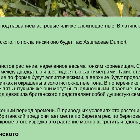
 под названием астровые или же сложноцветные. В латинско
ого, то по-латински оно будет так: Asteraceae Dumort.
нистое растение, наделенное весьма тонким корневищем. С
е между двадцатью и шестидесятью сантиметрами. Такие ст
е по форме будут эллиптическими, а верхние будут продол
инках и окрашены в золотисто-желтые тона. В поперечнике 
ве-пять штук или же они могут быть одиночными. Краевые ц
д девясила британского представляет собой душистую семя
сенний период времени. В природных условиях это растени
британский предпочитает места по берегам рек, по берегов
 кроме этого изредка это растение можно встретить и вдоль 
нского