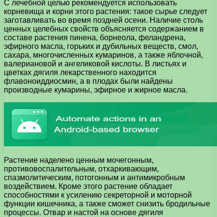
С лечебной целью рекомендуется использовать
корневища и корни этого растения: такое сырье следует
заготавливать во время поздней осени. Наличие столь
ценных целебных свойств объясняется содержанием в
составе растения пинена, борнеола, феландрена,
эфирного масла, горьких и дубильных веществ, смол,
сахара, многочисленных кумаринов, а также яблочной,
валериановой и ангеликовой кислоты. В листьях и
цветках дягиля лекарственного находится
флавоноиддиосмин, а в плодах были найдены
производные кумарины, эфирное и жирное масла.
Растение наделено ценным мочегонным,
противовоспалительным, отхаркивающим,
спазмолитическим, потогонным и антимикробным
воздействием. Кроме этого растение обладает
способностями к усилению секреторной и моторной
функции кишечника, а также сможет снизить бродильные
процессы. Отвар и настой на основе дягиля