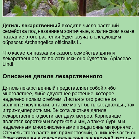
Дягиль лекарственный
входит в число растений
семейства под названием зонтичные, в латинском языке
название этого растения будет звучать следующим
образом: Archangelica officinalis L.
Что касается названия самого семейства дягиля
лекарственного, то по-латински оно будет так: Apiaceae
Lindl.
Описание дягиля лекарственного
Дягиль лекарственный представляет собой либо
многолетнее, либо двулетнее растение, которое
наделено полым стеблем. Листья этого растения
являются крупными, а также могут быть как дважды-, так
и триждыперистыми. Высота листьев дягиля
лекарственного достигает двух метров. Корневище
является коротким и вертикальным, а также бурым и
наделенным многочисленными придаточными корнями.
Стебель этого растения прямостоячий, в нижней части он
будет окрашен в красноватые тона, а в верхней части – в