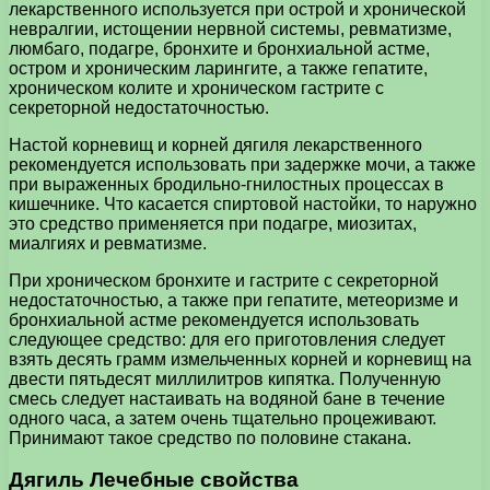
лекарственного используется при острой и хронической
невралгии, истощении нервной системы, ревматизме,
люмбаго, подагре, бронхите и бронхиальной астме,
остром и хроническим ларингите, а также гепатите,
хроническом колите и хроническом гастрите с
секреторной недостаточностью.
Настой корневищ и корней дягиля лекарственного
рекомендуется использовать при задержке мочи, а также
при выраженных бродильно-гнилостных процессах в
кишечнике. Что касается спиртовой настойки, то наружно
это средство применяется при подагре, миозитах,
миалгиях и ревматизме.
При хроническом бронхите и гастрите с секреторной
недостаточностью, а также при гепатите, метеоризме и
бронхиальной астме рекомендуется использовать
следующее средство: для его приготовления следует
взять десять грамм измельченных корней и корневищ на
двести пятьдесят миллилитров кипятка. Полученную
смесь следует настаивать на водяной бане в течение
одного часа, а затем очень тщательно процеживают.
Принимают такое средство по половине стакана.
Дягиль Лечебные свойства