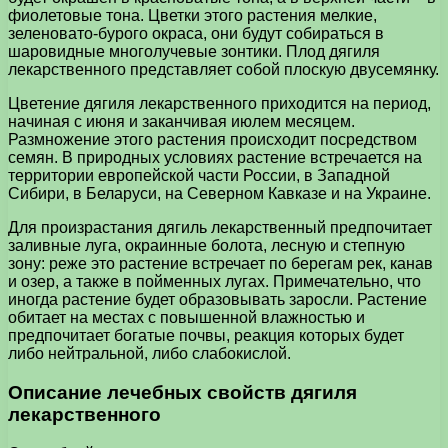
фиолетовые тона. Цветки этого растения мелкие,
зеленовато-бурого окраса, они будут собираться в
шаровидные многолучевые зонтики. Плод дягиля
лекарственного представляет собой плоскую двусемянку.
Цветение дягиля лекарственного приходится на период,
начиная с июня и заканчивая июлем месяцем.
Размножение этого растения происходит посредством
семян. В природных условиях растение встречается на
территории европейской части России, в Западной
Сибири, в Беларуси, на Северном Кавказе и на Украине.
Для произрастания дягиль лекарственный предпочитает
заливные луга, окраинные болота, лесную и степную
зону: реже это растение встречает по берегам рек, канав
и озер, а также в пойменных лугах. Примечательно, что
иногда растение будет образовывать заросли. Растение
обитает на местах с повышенной влажностью и
предпочитает богатые почвы, реакция которых будет
либо нейтральной, либо слабокислой.
Описание лечебных свойств дягиля
лекарственного