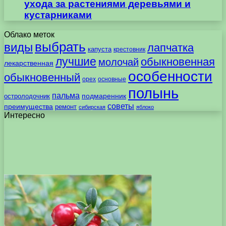
ухода за растениями деревьями и
кустарниками
Облако меток
выбрать
виды
лапчатка
капуста
крестовник
лучшие
обыкновенная
молочай
лекарственная
особенности
обыкновенный
орех
основные
полынь
пальма
подмаренник
остролодочник
советы
преимущества
ремонт
сибирская
яблоко
Интересно