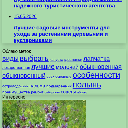
надежного туристического агентства
15.05.2026
Лучшие садовые инструменты для
ухода за растениями деревьями и
кустарниками
Облако меток
выбрать
виды
лапчатка
капуста
крестовник
лучшие
обыкновенная
молочай
лекарственная
особенности
обыкновенный
орех
основные
полынь
пальма
подмаренник
остролодочник
советы
преимущества
ремонт
сибирская
яблоко
Интересно