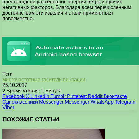
превосходное рассеивание энергии ветра и прочих
негативных факторов. Благодаря всем перечисленным
достоинствам эти изделия и стали применяться
повсеместно.
Теги
многочастотные гасители вибрации
25.10.2017
2
Время чтения: 1 минута
Facebook
X
LinkedIn
Tumblr
Pinterest
Reddit
Вконтакте
Одноклассники
Messenger
Messenger
WhatsApp
Telegram
Viber
ПОХОЖИЕ СТАТЬИ