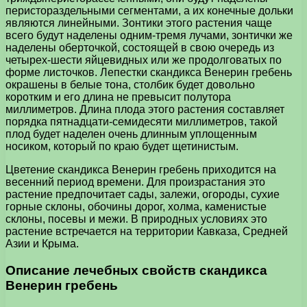
перистораздельными сегментами, а их конечные дольки
являются линейными. Зонтики этого растения чаще
всего будут наделены одним-тремя лучами, зонтички же
наделены оберточкой, состоящей в свою очередь из
четырех-шести яйцевидных или же продолговатых по
форме листочков. Лепестки скандикса Венерин гребень
окрашены в белые тона, столбик будет довольно
коротким и его длина не превысит полутора
миллиметров. Длина плода этого растения составляет
порядка пятнадцати-семидесяти миллиметров, такой
плод будет наделен очень длинным уплощенным
носиком, который по краю будет щетинистым.
Цветение скандикса Венерин гребень приходится на
весенний период времени. Для произрастания это
растение предпочитает сады, залежи, огороды, сухие
горные склоны, обочины дорог, холма, каменистые
склоны, посевы и межи. В природных условиях это
растение встречается на территории Кавказа, Средней
Азии и Крыма.
Описание лечебных свойств скандикса
Венерин гребень