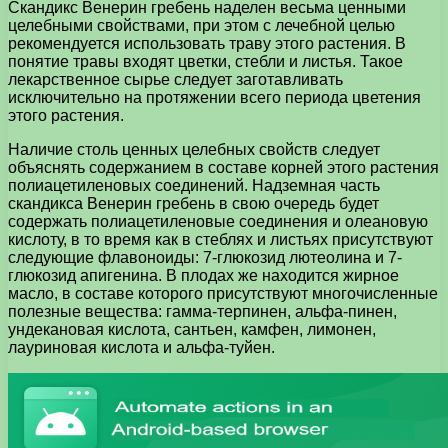
Скандикс Венерин гребень наделен весьма ценными
целебными свойствами, при этом с лечебной целью
рекомендуется использовать траву этого растения. В
понятие травы входят цветки, стебли и листья. Такое
лекарственное сырье следует заготавливать
исключительно на протяжении всего периода цветения
этого растения.
Наличие столь ценных целебных свойств следует
объяснять содержанием в составе корней этого растения
полиацетиленовых соединений. Надземная часть
скандикса Венерин гребень в свою очередь будет
содержать полиацетиленовые соединения и олеановую
кислоту, в то время как в стеблях и листьях присутствуют
следующие флавоноиды: 7-глюкозид лютеолина и 7-
глюкозид апигенина. В плодах же находится жирное
масло, в составе которого присутствуют многочисленные
полезные вещества: гамма-терпинен, альфа-пинен,
ундекановая кислота, сантьен, камфен, лимонен,
лауриновая кислота и альфа-туйен.