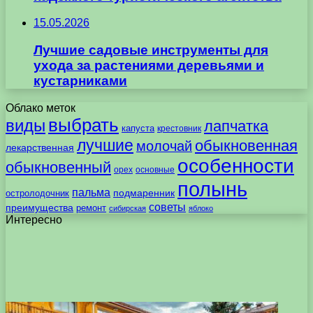
15.05.2026
Лучшие садовые инструменты для
ухода за растениями деревьями и
кустарниками
Облако меток
выбрать
виды
лапчатка
капуста
крестовник
лучшие
обыкновенная
молочай
лекарственная
особенности
обыкновенный
орех
основные
полынь
пальма
подмаренник
остролодочник
советы
преимущества
ремонт
сибирская
яблоко
Интересно