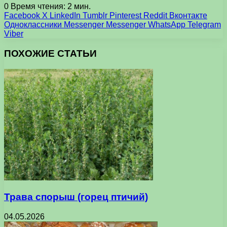
0
Время чтения: 2 мин.
Facebook
X
LinkedIn
Tumblr
Pinterest
Reddit
Вконтакте
Одноклассники
Messenger
Messenger
WhatsApp
Telegram
Viber
ПОХОЖИЕ СТАТЬИ
Трава спорыш (горец птичий)
04.05.2026