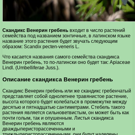
Скандикс Венерин гребень
входит в число растений
семейства под названием зонтичные, в латинском языке
название этого растения будет звучать следующим
образом: Scandix pecten-veneris L.
Что касается названия самого семейства скандикса
Венерин гребень, то по-латински оно будет так: Apiaceae
Lindl. (Umbelliferae Juss.).
Описание скандикса Венерин гребень
Скандикс Венерин гребень или же скандикс гребенчатый
представляет собой однолетнее травянистое растение,
высота которого будет колебаться в промежутке между
десятью и пятнадцатью сантиметрами. Стебель такого
растения является сильноветвистым, он может быть как
почти голым, так и опушенным. Листья скандикса
Венерин гребень являются
дваждыперисторассеченными и
триждыперисторассеченными, они будут наделены