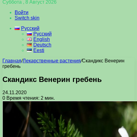
Суббота , 8 Август 2026
Войти
Switch skin
Русский
Русский
English
Deutsch
Eesti
Главная
/
Лекарственные растения
/
Скандикс Венерин
гребень
Скандикс Венерин гребень
24.11.2020
0
Время чтения: 2 мин.