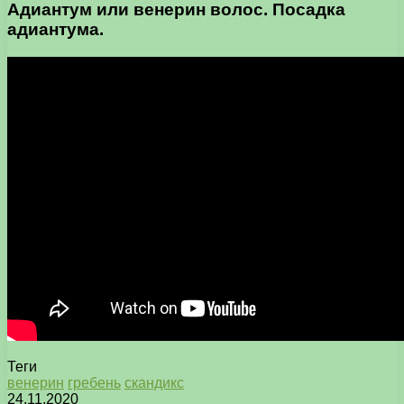
Адиантум или венерин волос. Посадка
адиантума.
Теги
венерин
гребень
скандикс
24.11.2020