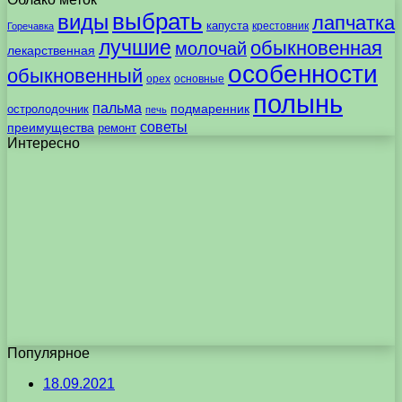
выбрать
виды
лапчатка
капуста
крестовник
Горечавка
лучшие
обыкновенная
молочай
лекарственная
особенности
обыкновенный
орех
основные
полынь
пальма
подмаренник
остролодочник
печь
советы
преимущества
ремонт
Интересно
Популярное
18.09.2021