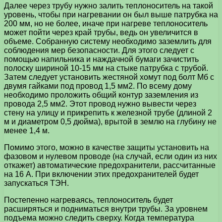
Далее через трубу нужно залить теплоноситель на такой
уровень, чтобы при нагревании он был выше патрубка на
200 мм, но не более, иначе при нагреве теплоноситель
может пойти через край трубы, ведь он увеличится в
объеме. Собранную систему необходимо заземлить для
соблюдения мер безопасности. Для этого следует с
помощью напильника и наждачной бумаги зачистить
полоску шириной 10-15 мм на стыке патрубка с трубой.
Затем следует установить жестяной хомут под болт Мб с
двумя гайками под провод 1,5 мм2. По всему дому
необходимо проложить общий контур заземления из
провода 2,5 мм2. Этот провод нужно вывести через
стену на улицу и прикрепить к железной трубе (длиной 2
м и диаметром 0,5 дюйма), врытой в землю на глубину не
менее 1,4 м.
Помимо этого, можно в качестве защиты установить на
фазовом и нулевом проводе (на случай, если один из них
откажет) автоматические предохранители, рассчитанные
на 16 А. При включении этих предохранителей будет
запускаться ТЭН.
Постепенно нагреваясь, теплоноситель будет
расширяться и подниматься внутри трубы. За уровнем
подъема можно следить сверху. Когда температура