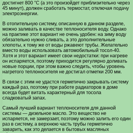
достигнет 800 °С (а это произойдет приблизительно через
45 минут), должен сработать термостат, отключая подачу
электроэнергии.
В отопительную систему, описанную в данном разделе,
можно заливать в качестве теплоносителя воду. Однако
на практике этот вариант не очень удобен: на зиму воду
обязательно нужно сливать, а это дополнительные
хлопоты, к тому же от воды ржавеют трубы. Желательно
вместо воды использовать автомобильный тосол-40.
Хотя и этот вариант имеет свои недостатки: при нагреве
он испаряется, поэтому приходится регулярно доливать
новые порции, при этом важно следить, чтобы уровень
нагретого теплоносителя не достигал отметки 200 мм.
В связи с этим не удастся герметично закрывать систему
каждый раз, поэтому при работе радиаторов в доме
всегда будет витать характерный для тосола
сладковатый запах.
Самый лучший вариант теплоносителя для данной
системы — дизельное масло. Это вещество не
испаряется, не замерзает, поэтому можно залить его один
раз в систему, а верхнюю часть трубы герметично
заварить, как это делается в бытовых масляных