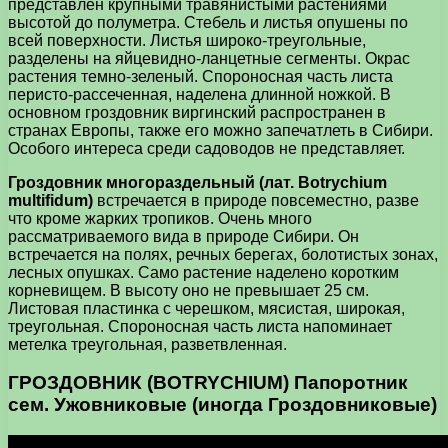
представлен крупными травянистыми растениями
высотой до полуметра. Стебель и листья опушены по
всей поверхности. Листья широко-треугольные,
разделены на яйцевидно-ланцетные сегменты. Окрас
растения темно-зеленый. Спороносная часть листа
перисто-рассеченная, наделена длинной ножкой. В
основном гроздовник виргинский распространен в
странах Европы, также его можно запечатлеть в Сибири.
Особого интереса среди садоводов не представляет.
Гроздовник многораздельный (лат. Botrychium
multifidum)
встречается в природе повсеместно, разве
что кроме жарких тропиков. Очень много
рассматриваемого вида в природе Сибири. Он
встречается на полях, речных берегах, болотистых зонах,
лесных опушках. Само растение наделено коротким
корневищем. В высоту оно не превышает 25 см.
Листовая пластинка с черешком, мясистая, широкая,
треугольная. Спороносная часть листа напоминает
метелка треугольная, разветвленная.
ГРОЗДОВНИК (BOTRYCHIUM) Папоротник
сем. Ужовниковые (иногда Гроздовниковые)