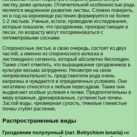
листву, реже цельную. Отличительной особенностью рода
является медленное развитие листвы. Сложно поверить,
но в год на корневище растения формируется не более
1-2 листьев. Ученые, кстати, проводили исследования,
которые показали, что гроздовники, произрастающие в
лесах, по возрасту могут посоревноваться с
пятиметровыми соснами.
Спороносные листья, в свою очередь, состоят из двух
частей, а именно из спороносного колоска и
листовидного сегмента, который абсолютно бесплоден.
Также стоит отметить, что выращивание гроздовников в
культуре весьма затруднено. Несмотря на свою
непривлекательность, представители рода очень
капризны и нуждаются в определенных условиях. Они
негативно относятся к любым пересадкам. Также они
выдвигают особые условия к почве. Предпочтительны в
меру влажные, дренированные, суглинистые почвы.
Застой воды, чрезмерная сухость, тяжелые глинистые
почвы сгубят растения.
Распространенные виды
Гроздовник полулунный (лат. Botrychium lunaria)
не