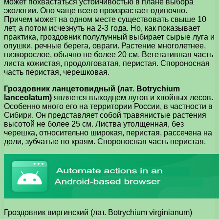
может похвастаться устойчивостью в плане выбора
экологии. Оно чаще всего произрастает одиночно.
Причем может на одном месте существовать свыше 10
лет, а потом исчезнуть на 2-3 года. Но, как показывает
практика, гроздовник полулунный выбирает сырые луга и
опушки, речные берега, овраги. Растение многолетнее,
низкорослое, обычно не более 20 см. Вегетативная часть
листа кожистая, продолговатая, перистая. Спороносная
часть перистая, черешковая.
Гроздовник ланцетовидный (лат. Botrychium
lanceolatum)
является выходцем лугов и хвойных лесов.
Особенно много его на территории России, в частности в
Сибири. Он представляет собой травянистые растения
высотой не более 25 см. Листва утолщенная, без
черешка, относительно широкая, перистая, рассечена на
доли, зубчатые по краям. Спороносная часть перистая.
Гроздовник виргинский (лат. Botrychium virginianum)