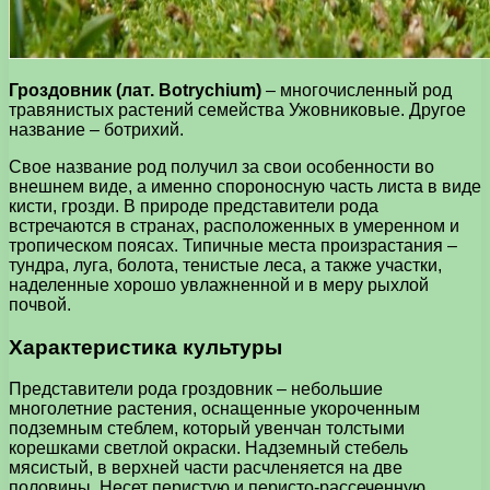
Гроздовник (лат. Botrychium)
– многочисленный род
травянистых растений семейства Ужовниковые. Другое
название – ботрихий.
Свое название род получил за свои особенности во
внешнем виде, а именно спороносную часть листа в виде
кисти, грозди. В природе представители рода
встречаются в странах, расположенных в умеренном и
тропическом поясах. Типичные места произрастания –
тундра, луга, болота, тенистые леса, а также участки,
наделенные хорошо увлажненной и в меру рыхлой
почвой.
Характеристика культуры
Представители рода гроздовник – небольшие
многолетние растения, оснащенные укороченным
подземным стеблем, который увенчан толстыми
корешками светлой окраски. Надземный стебель
мясистый, в верхней части расчленяется на две
половины. Несет перистую и перисто-рассеченную