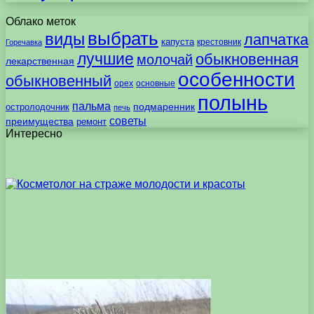
Облако меток
выбрать
виды
лапчатка
капуста
крестовник
Горечавка
лучшие
обыкновенная
молочай
лекарственная
особенности
обыкновенный
орех
основные
полынь
пальма
подмаренник
остролодочник
печь
советы
преимущества
ремонт
Интересно