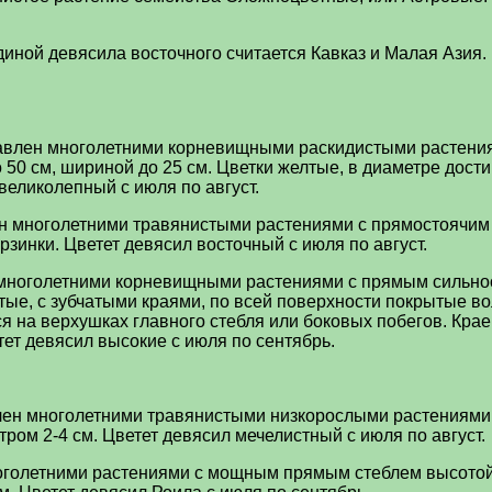
диной девясила восточного считается Кавказ и Малая Азия.
дставлен многолетними корневищными раскидистыми растени
 50 см, шириной до 25 см. Цветки желтые, в диаметре дост
еликолепный с июля по август.
авлен многолетними травянистыми растениями с прямостоячим
зинки. Цветет девясил восточный с июля по август.
лен многолетними корневищными растениями с прямым сильн
ые, с зубчатыми краями, по всей поверхности покрытые в
я на верхушках главного стебля или боковых побегов. Кра
тет девясил высокие с июля по сентябрь.
тавлен многолетними травянистыми низкорослыми растениями
тром 2-4 см. Цветет девясил мечелистный с июля по август.
 многолетними растениями с мощным прямым стеблем высотой