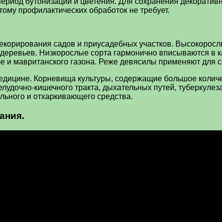
период бутонизации и цветения. Для сохранения декоратив
тому профилактических обработок не требует.
декорирования садов и приусадебных участков. Высокорос
 деревьев. Низкорослые сорта гармонично вписываются в к
ле и мавританского газона. Реже девясилы применяют для 
едицине. Корневища культуры, содержащие большое количе
удочно-кишечного тракта, дыхательных путей, туберкулеза
льного и отхаркивающего средства.
ания.