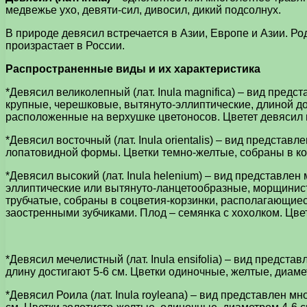
медвежье ухо, девяти-сил, дивосил, дикий подсолнух.
В природе девясил встречается в Азии, Европе и Азии. Ро
произрастает в России.
Распространенные виды и их характеристика
*Девясил великолепный (лат. Inula magnifica) – вид пре
крупные, черешковые, вытянуто-эллиптические, длиной до
расположенные на верхушке цветоносов. Цветет девясил в
*Девясил восточный (лат. Inula orientalis) – вид предст
лопатовидной формы. Цветки темно-желтые, собраны в кор
*Девясил высокий (лат. Inula helenium) – вид представ
эллиптические или вытянуто-ланцетообразные, морщинист
трубчатые, собраны в соцветия-корзинки, располагающиес
заостренными зубчиками. Плод – семянка с хохолком. Цве
*Девясил мечелистный (лат. Inula ensifolia) – вид предс
длину достигают 5-6 см. Цветки одиночные, желтые, диаме
*Девясил Роила (лат. Inula royleana) – вид представлен