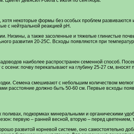
м. Цветет девясил Роила с июля по сентябрь.
 хотя некоторые формы без особых проблем развиваются 
ые с нейтральной реакцией рН.
и. Низины, а также засоленные и тяжелые глинистые почвы
ного развития 20-25С. Всходы появляются при температур
садоводов наиболее распространен семенной способ. Посе
 с осени: почву перекапывают на глубину 25-27 см, вносят
здки. Семена смешивают с небольшим количеством мелкого 
ядами расстояние должно быть 50-60 см. Первые всходы поя
х поливах, подкормках минеральными и органическими удо
езон: первую – ранней весной, вторую – перед цветением, 
орошо развитой корневой системе, оно самостоятельно доб