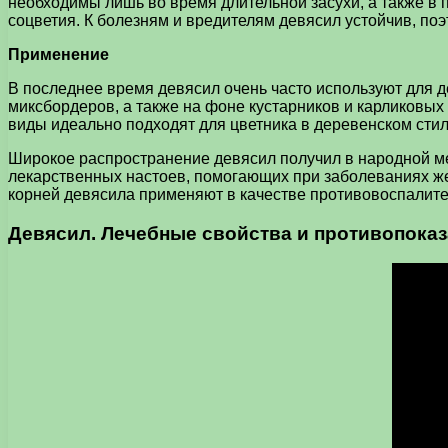
необходимы лишь во время длительной засухи, а также в 
соцветия. К болезням и вредителям девясил устойчив, поэ
Применение
В последнее время девясил очень часто используют для 
миксбордеров, а также на фоне кустарников и карликовых
виды идеально подходят для цветника в деревенском сти
Широкое распространение девясил получил в народной м
лекарственных настоев, помогающих при заболеваниях жел
корней девясила применяют в качестве противовоспалите
Девясил. Лечебные свойства и противопоказ