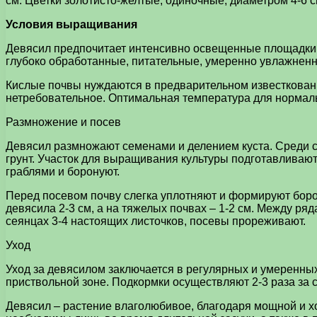
см. Цветки золотисто-желтые, одиночные, диаметром 4-6 с
Условия выращивания
Девясил предпочитает интенсивно освещенные площадки,
глубоко обработанные, питательные, умеренно увлажненн
Кислые почвы нуждаются в предварительном известковани
нетребовательное. Оптимальная температура для нормаль
Размножение и посев
Девясил размножают семенами и делением куста. Среди 
грунт. Участок для выращивания культуры подготавливают
граблями и боронуют.
Перед посевом почву слегка уплотняют и формируют боро
девясила 2-3 см, а на тяжелых почвах – 1-2 см. Между р
сеянцах 3-4 настоящих листочков, посевы прореживают.
Уход
Уход за девясилом заключается в регулярных и умеренны
приствольной зоне. Подкормки осуществляют 2-3 раза за с
Девясил – растение влаголюбивое, благодаря мощной и х