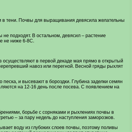
и в тени. Почвы для выращивания девясила желательны
 не подходят. В остальном, девясил – растение
е не ниже 6-8С.
в осуществляют в первой декаде мая прямо в открытый
 перепревший навоз или перегной. Весной гряды рыхлят
песка, и высевают в бороздки. Глубина заделки семян
вляются на 12-16 день после посева. С появлением на
брениями, борьбе с сорняками и рыхлениях почвы в
третью – за пару недель до наступления заморозков.
ывает воду из глубоких слоев почвы, поэтому поливы