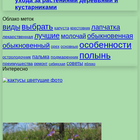
ухода за растениями деревьями и
кустарниками
Облако меток
выбрать
виды
лапчатка
капуста
крестовник
лучшие
обыкновенная
молочай
лекарственная
особенности
обыкновенный
орех
основные
полынь
пальма
подмаренник
остролодочник
советы
преимущества
ремонт
сибирская
яблоко
Интересно