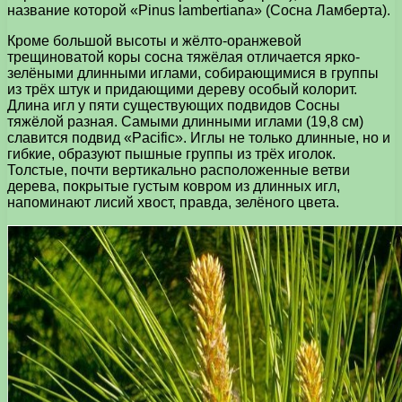
название которой «Pinus lambertiana» (Сосна Ламберта).
Кроме большой высоты и жёлто-оранжевой
трещиноватой коры сосна тяжёлая отличается ярко-
зелёными длинными иглами, собирающимися в группы
из трёх штук и придающими дереву особый колорит.
Длина игл у пяти существующих подвидов Сосны
тяжёлой разная. Самыми длинными иглами (19,8 см)
славится подвид «Pacific». Иглы не только длинные, но и
гибкие, образуют пышные группы из трёх иголок.
Толстые, почти вертикально расположенные ветви
дерева, покрытые густым ковром из длинных игл,
напоминают лисий хвост, правда, зелёного цвета.