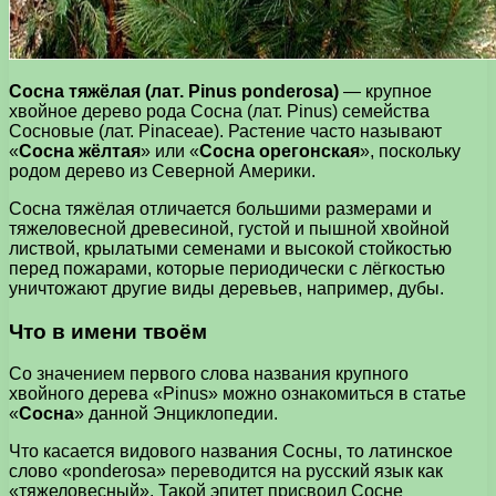
Сосна тяжёлая (лат. Pinus ponderosa)
— крупное
хвойное дерево рода Сосна (лат. Pinus) семейства
Сосновые (лат. Pinaceae). Растение часто называют
«
Сосна жёлтая
» или «
Сосна орегонская
», поскольку
родом дерево из Северной Америки.
Сосна тяжёлая отличается большими размерами и
тяжеловесной древесиной, густой и пышной хвойной
листвой, крылатыми семенами и высокой стойкостью
перед пожарами, которые периодически с лёгкостью
уничтожают другие виды деревьев, например, дубы.
Что в имени твоём
Со значением первого слова названия крупного
хвойного дерева «Pinus» можно ознакомиться в статье
«
Сосна
» данной Энциклопедии.
Что касается видового названия Сосны, то латинское
слово «ponderosa» переводится на русский язык как
«тяжеловесный». Такой эпитет присвоил Сосне