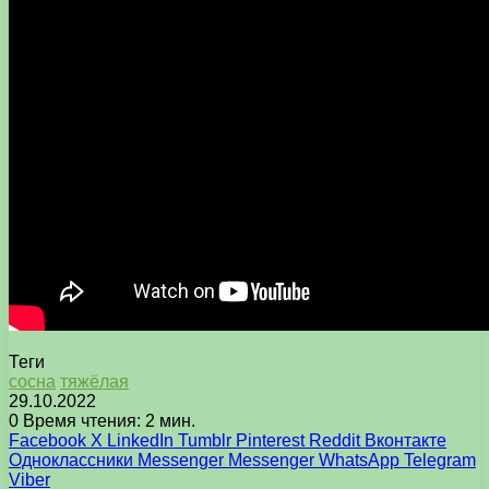
Теги
сосна
тяжёлая
29.10.2022
0
Время чтения: 2 мин.
Facebook
X
LinkedIn
Tumblr
Pinterest
Reddit
Вконтакте
Одноклассники
Messenger
Messenger
WhatsApp
Telegram
Viber