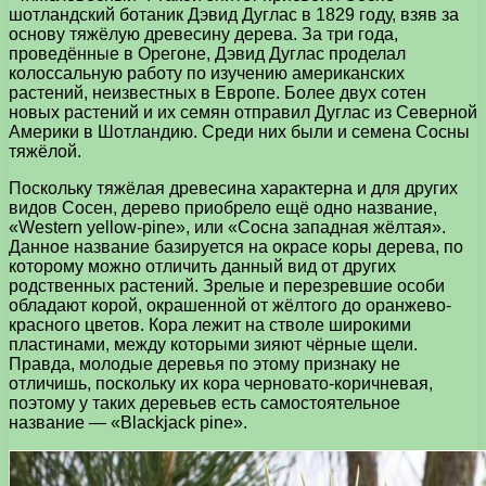
шотландский ботаник Дэвид Дуглас в 1829 году, взяв за
основу тяжёлую древесину дерева. За три года,
проведённые в Орегоне, Дэвид Дуглас проделал
колоссальную работу по изучению американских
растений, неизвестных в Европе. Более двух сотен
новых растений и их семян отправил Дуглас из Северной
Америки в Шотландию. Среди них были и семена Сосны
тяжёлой.
Поскольку тяжёлая древесина характерна и для других
видов Сосен, дерево приобрело ещё одно название,
«Western yellow-pine», или «Сосна западная жёлтая».
Данное название базируется на окрасе коры дерева, по
которому можно отличить данный вид от других
родственных растений. Зрелые и перезревшие особи
обладают корой, окрашенной от жёлтого до оранжево-
красного цветов. Кора лежит на стволе широкими
пластинами, между которыми зияют чёрные щели.
Правда, молодые деревья по этому признаку не
отличишь, поскольку их кора черновато-коричневая,
поэтому у таких деревьев есть самостоятельное
название — «Blackjack pine».