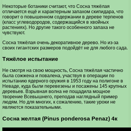
Некоторые ботаники считают, что Сосна тяжёлая
отличается ещё и характерным запахом скипидара, что
говорит о повышенном содержании в дереве терпенов
(класс углеводородов, содержащийся в хвойных
растениях). Но другие такого особенного запаха не
чувствуют.
Сосна тяжёлая очень декоративное дерево. Но из-за
своих гигантских размеров подойдёт не для любого сада.
Тяжёлое испытание
Не смотря на свою мощность, Сосна тяжёлая частично
была сожжена и повалена, участвуя в операции по
испытанию ядерного оружия в 1953 году на полигоне в
Неваде, куда были перевезены и посажены 145 крупных
деревьев. Взрывная волна не пощадила мощное
творение Всевышнего, преподав наглядный пример
людям. Но для многих, к сожалению, такие уроки не
являются показательными.
Сосна желтая (Pinus ponderosa Penaz) 4к