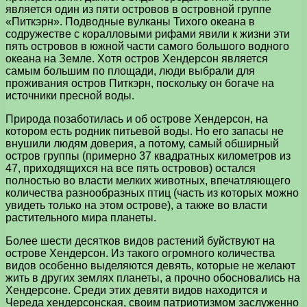
является один из пяти островов в островной группе
«Питкэрн». Подводные вулканы Тихого океана в
содружестве с коралловыми рифами явили к жизни эти
пять островов в южной части самого большого водного
океана на Земле. Хотя остров Хендерсон является
самым большим по площади, люди выбрали для
проживания остров Питкэрн, поскольку он богаче на
источники пресной воды.
Природа позаботилась и об острове Хендерсон, на
котором есть родник питьевой воды. Но его запасы не
внушили людям доверия, а потому, самый обширный
остров группы (примерно 37 квадратных километров из
47, приходящихся на все пять островов) остался
полностью во власти мелких животных, впечатляющего
количества разнообразных птиц (часть из которых можно
увидеть только на этом острове), а также во власти
растительного мира планеты.
Более шести десятков видов растений буйствуют на
острове Хендерсон. Из такого огромного количества
видов особенно выделяются девять, которые не желают
жить в других землях планеты, а прочно обосновались на
Хендерсоне. Среди этих девяти видов находится и
Череда хендерсонская, своим патриотизмом заслуженно