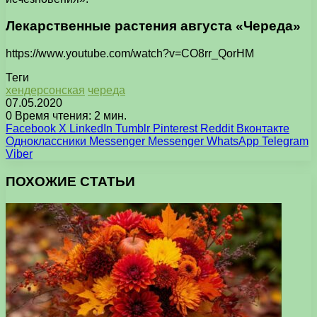
Лекарственные растения августа «Череда»
https://www.youtube.com/watch?v=CO8rr_QorHM
Теги
хендерсонская
череда
07.05.2020
0
Время чтения: 2 мин.
Facebook
X
LinkedIn
Tumblr
Pinterest
Reddit
Вконтакте
Одноклассники
Messenger
Messenger
WhatsApp
Telegram
Viber
ПОХОЖИЕ СТАТЬИ