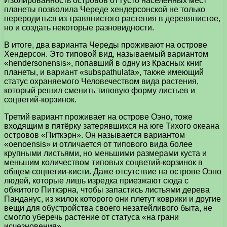
Изолированность островов от густо населённых мест
планеты позволила Череде хендерсонской не только
переродиться из травянистого растения в деревянистое,
но и создать некоторые разновидности.
В итоге, два варианта Череды проживают на острове
Хендерсон. Это типовой вид, называемый вариантом
«hendersonensis», попавший в одну из Красных книг
планеты, и вариант «subspathulata», также имеющий
статус охраняемого Человечеством вида растения,
который решил сменить типовую форму листьев и
соцветий-корзинок.
Третий вариант проживает на острове Оэно, тоже
входящим в пятёрку затерявшихся на юге Тихого океана
островов «Питкэрн». Он называется вариантом
«oenoensis» и отличается от типового вида более
крупными листьями, но меньшими размерами куста и
меньшим количеством типовых соцветий-корзинок в
общем соцветии-кисти. Даже отсутствие на острове Оэно
людей, которые лишь изредка приезжают сюда с
обжитого Питкэрна, чтобы запастись листьями дерева
Панданус, из жилок которого они плетут коврики и другие
вещи для обустройства своего незатейливого быта, не
смогло уберечь растение от статуса «на грани
исчезновения».