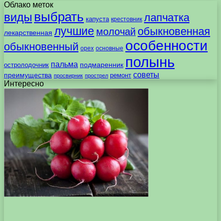
Облако меток
выбрать
виды
лапчатка
капуста
крестовник
лучшие
обыкновенная
молочай
лекарственная
особенности
обыкновенный
орех
основные
полынь
пальма
подмаренник
остролодочник
советы
преимущества
ремонт
просвирник
прострел
Интересно