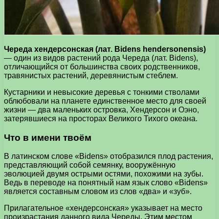
Череда хендерсонская (лат. Bidens hendersonensis)
— один из видов растений рода Череда (лат. Bidens),
отличающийся от большинства своих родственников,
травянистых растений, деревянистым стеблем.
Кустарники и невысокие деревья с тонкими стволами
облюбовали на планете единственное место для своей
жизни — два маленьких островка, Хендерсон и Оэно,
затерявшиеся на просторах Великого Тихого океана.
Что в имени твоём
В латинском слове «Bidens» отобразился плод растения,
представляющий собой семянку, вооружённую
эволюцией двумя острыми остями, похожими на зубы.
Ведь в переводе на понятный нам язык слово «Bidens»
является составным словом из слов «два» и «зуб».
Прилагательное «хендерсонская» указывает на место
произрастания данного вида Череды. Этим местом