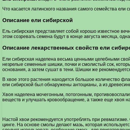
Что касается латинского названия самого семейства ели сиб
Описание ели сибирской
Ель сибирская представляет собой хорошо известное вечн
этом созревать семена будут в конце августа месяца, од
Описание лекарственных свойств ели сибир
Ели сибирская наделена весьма ценными целебными свойс
незрелые семенные шишки, почки и смолистый сок, которы
основания, а затем сушат в тени. Шишки же рекомендуетс
В хвое этого растения находится большое количество фл
ели сибирской был обнаружены антоцианы, а из древесин
Хвоя наделена мочегонным, потогонным, противовоспали
веществ и улучшать кровообращение, а также еще хвоя н
Настой хвои рекомендуется употреблять при ревматизме. 
цинге. На основе смолы делают мазь, которая использует
следует использовать особенную смесь, для приготовлени