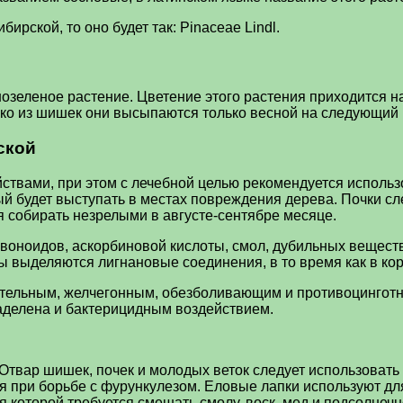
ирской, то оно будет так: Pinaceae Lindl.
озеленое растение. Цветение этого растения приходится н
нако из шишек они высыпаются только весной на следующий 
ской
твами, при этом с лечебной целью рекомендуется использ
й будет выступать в местах повреждения дерева. Почки сле
я собирать незрелыми в августе-сентябре месяце.
авоноидов, аскорбиновой кислоты, смол, дубильных вещес
ы выделяются лигнановые соединения, в то время как в ко
тельным, желчегонным, обезболивающим и противоцинготн
аделена и бактерицидным воздействием.
Отвар шишек, почек и молодых веток следует использовать
ся при борьбе с фурункулезом. Еловые лапки используют дл
я которой требуется смешать смолу, воск, мед и подсолнеч