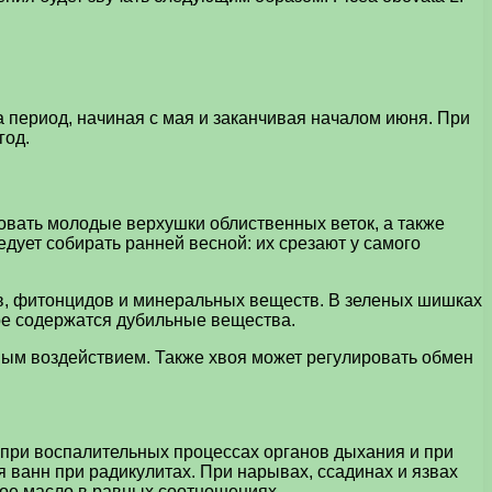
а период, начиная с мая и заканчивая началом июня. При
год.
овать молодые верхушки облиственных веток, а также
дует собирать ранней весной: их срезают у самого
тв, фитонцидов и минеральных веществ. В зеленых шишках
ре содержатся дубильные вещества.
ым воздействием. Также хвоя может регулировать обмен
 при воспалительных процессах органов дыхания и при
я ванн при радикулитах. При нарывах, ссадинах и язвах
ное масло в равных соотношениях.