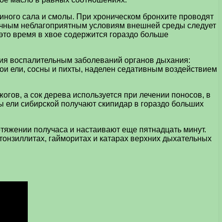
виного сала и смолы. При хроническом бронхите проводят
личным неблагоприятным условиям внешней среды следует
 это время в хвое содержится гораздо больше
ния воспалительным заболеваний органов дыхания:
ои ели, сосны и пихты, наделен седативным воздействием
огов, а сок дерева используется при лечении поносов, в
цы ели сибирской получают скипидар в гораздо больших
отяжении получаса и настаивают еще пятнадцать минут.
 тонзиллитах, гайморитах и катарах верхних дыхательных