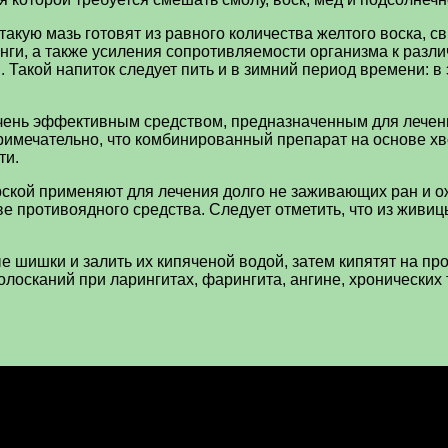
акую мазь готовят из равного количества желтого воска, с
нги, а также усиления сопротивляемости организма к раз
 Такой напиток следует пить и в зимний период времени: в
 очень эффективным средством, предназначенным для лече
римечательно, что комбинированный препарат на основе хв
ти.
рской применяют для лечения долго не заживающих ран и ож
ве противоядного средства. Следует отметить, что из живи
е шишки и залить их кипяченой водой, затем кипятят на пр
полосканий при ларингитах, фарингита, ангине, хронических