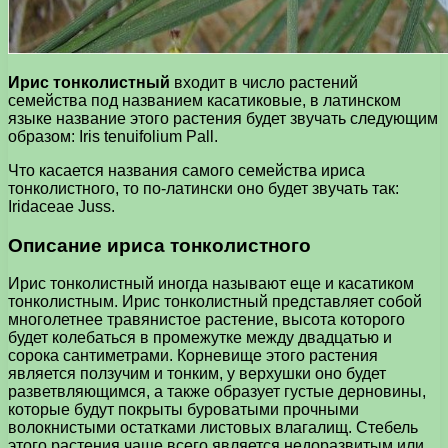
Ирис тонколистный
входит в число растений
семейства под названием касатиковые, в латинском
языке название этого растения будет звучать следующим
образом: Iris tenuifolium Pall.
Что касается названия самого семейства ириса
тонколистного, то по-латински оно будет звучать так:
Iridaceae Juss.
Описание ириса тонколистного
Ирис тонколистный иногда называют еще и касатиком
тонколистным. Ирис тонколистный представляет собой
многолетнее травянистое растение, высота которого
будет колебаться в промежутке между двадцатью и
сорока сантиметрами. Корневище этого растения
является ползучим и тонким, у верхушки оно будет
разветвляющимся, а также образует густые дерновины,
которые будут покрыты буроватыми прочными
волокнистыми остатками листовых влагалищ. Стебель
этого растения чаще всего является недоразвитым или