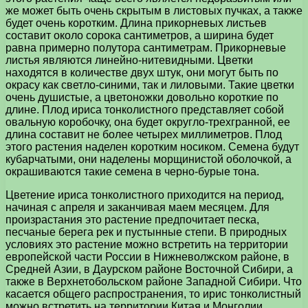
же может быть очень скрытым в листовых пучках, а также
будет очень коротким. Длина прикорневых листьев
составит около сорока сантиметров, а ширина будет
равна примерно полутора сантиметрам. Прикорневые
листья являются линейно-нитевидными. Цветки
находятся в количестве двух штук, они могут быть по
окрасу как светло-синими, так и лиловыми. Такие цветки
очень душистые, а цветоножки довольно короткие по
длине. Плод ириса тонколистного представляет собой
овальную коробочку, она будет округло-трехгранной, ее
длина составит не более четырех миллиметров. Плод
этого растения наделен коротким носиком. Семена будут
кубарчатыми, они наделены морщинистой оболочкой, а
окрашиваются такие семена в черно-бурые тона.
Цветение ириса тонколистного приходится на период,
начиная с апреля и заканчивая маем месяцем. Для
произрастания это растение предпочитает песка,
песчаные берега рек и пустынные степи. В природных
условиях это растение можно встретить на территории
европейской части России в Нижневолжском районе, в
Средней Азии, в Даурском районе Восточной Сибири, а
также в Верхнетобольском районе Западной Сибири. Что
касается общего распространения, то ирис тонколистный
можно встретить на территории Китая и Монголии.