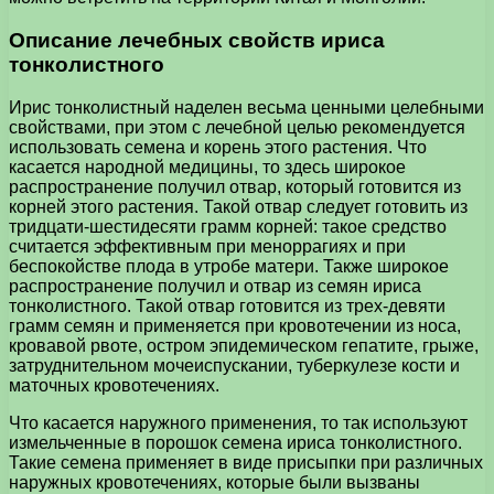
Описание лечебных свойств ириса
тонколистного
Ирис тонколистный наделен весьма ценными целебными
свойствами, при этом с лечебной целью рекомендуется
использовать семена и корень этого растения. Что
касается народной медицины, то здесь широкое
распространение получил отвар, который готовится из
корней этого растения. Такой отвар следует готовить из
тридцати-шестидесяти грамм корней: такое средство
считается эффективным при меноррагиях и при
беспокойстве плода в утробе матери. Также широкое
распространение получил и отвар из семян ириса
тонколистного. Такой отвар готовится из трех-девяти
грамм семян и применяется при кровотечении из носа,
кровавой рвоте, остром эпидемическом гепатите, грыже,
затруднительном мочеиспускании, туберкулезе кости и
маточных кровотечениях.
Что касается наружного применения, то так используют
измельченные в порошок семена ириса тонколистного.
Такие семена применяет в виде присыпки при различных
наружных кровотечениях, которые были вызваны