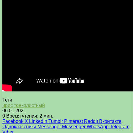
Теги
ирис
тонколистный
06.01.2021
0
Время чтения: 2 мин.
Facebook
X
LinkedIn
Tumblr
Pinterest
Reddit
Вконтакте
Одноклассники
Messenger
Messenger
WhatsApp
Telegram
Viber