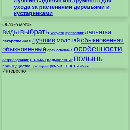
Лучшие садовые инструменты для
ухода за растениями деревьями и
кустарниками
Облако меток
выбрать
виды
лапчатка
капуста
крестовник
лучшие
обыкновенная
молочай
лекарственная
особенности
обыкновенный
орех
основные
полынь
пальма
подмаренник
остролодочник
советы
преимущества
ремонт
просвирник
яблоко
Интересно