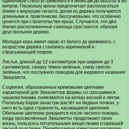
одиночный ствол устремляется к небесам до высоты в 80
метров. Поскольку крона предпочитает располагаться
ближе к верхушке гиганта, доски из дерева получаются
длинными и, практически, бессучковыми, что особенно
ценится при строительстве крыш. Случается, что два
близко расположенные саженца срастаются, образуя
двуствольное дерево.
Молодая кора имеет окрас от белого до кремового, с
возрастом дерева становясь коричневой и
сбрасывающей покров.
Листья, длиной до 12 сантиметров при ширине до 3
сантиметров, сверху тёмно-зелёные, снизу светло-
зелёные, что послужило поводом для видового названия
Эвкалипта.
Соцветия, образованные кремовыми цветками
характерной для Эвкалиптов формы со сросшимися
чашелистиками, появляются на ветках весной и летом.
Поскольку Карри зачастую растёт на бедных почвах, у
него есть одна странность, касающаяся цветения.
Обильное цветение рождается после лесного пожара,
когда просмолённые Эвкалипты продолжают свою
жизнь, пользуясь питательными веществами сгоревшей
лесной подстилки. Перефразируя известную поговорку,