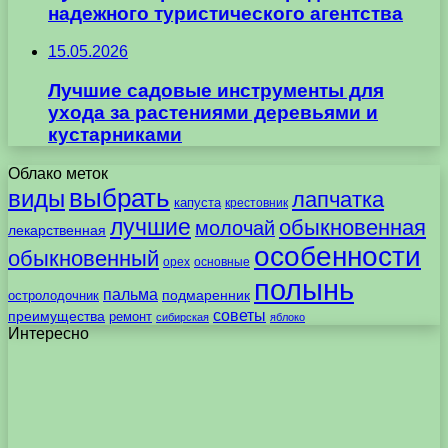
надежного туристического агентства
15.05.2026
Лучшие садовые инструменты для
ухода за растениями деревьями и
кустарниками
Облако меток
выбрать
виды
лапчатка
капуста
крестовник
лучшие
обыкновенная
молочай
лекарственная
особенности
обыкновенный
орех
основные
полынь
пальма
подмаренник
остролодочник
советы
преимущества
ремонт
сибирская
яблоко
Интересно