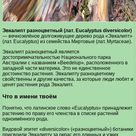
Эвкалипт разноцветный (лат. Eucalyptus diversicolor)
— вечнозелёное долгоживущее дерево рода «Эвкалипт»
(лат. Eucalyptus) из семейства Миртовые (лат. Myrtaceae).
Эвкалипт разноцветный является
достопримечательностью Национального парка
Австралии с названием «Beedelup», расположенного в
западной части материка. Это не единственное
достоинство растения. Эвкалипту разноцветному
свойственны и другие качества, за которые люди любят и
ценят растения рода Эвкалипт.
Что в имени твоём
Понятно, что латинское слово «Eucalyptus» принадлежит
растению по праву его членства в списке растений
одноимённого рода.
Видовой эпитет «diversicolor» («разноцветный») ботаники
присвоили Эвкалипту за окрас его длинных и узких