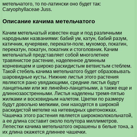
метельчатого, то по-латински оно будет так:
CaryophyIIaceae Juss.
Описание качима метельчатого
Качим метельчатый известен еще и под различными
народными названиями: бабий ум, катун, бабий разум,
катичник, кучерявке, перекати-поле, мухомор, покатин,
перекатун, покатун, покатник и стоголовник. Качим
метельчатый представляет собой многолетнее
травянистое растение, наделенное длинным
корневищем и широко раскидистым ветвистым стеблем.
Такой стебель качима метельчатого будет образовывать
шаровидные кусты. Нижние листья этого растения
являются рано увядающими, средние листья будут
ланцетными или же линейно-ланцетными, а также еще и
длиннозаостренными. Листья наделены тремя-пятью
жилками и восковидным налетом. Цветки по размеру
будут довольно мелкими, они находятся в широкой
раскидистой метелке на нитевидных цветоножках.
Чашечка этого растения является ширококолокольчатой,
а ее длина составит около полутора миллиметров.
Лепестки качима метельчатого окрашены в белые тона, а
их длина окажется длиннее чашечки.