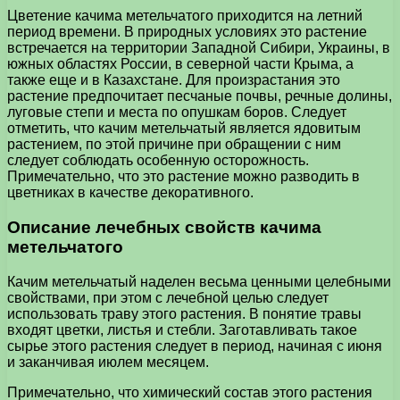
Цветение качима метельчатого приходится на летний
период времени. В природных условиях это растение
встречается на территории Западной Сибири, Украины, в
южных областях России, в северной части Крыма, а
также еще и в Казахстане. Для произрастания это
растение предпочитает песчаные почвы, речные долины,
луговые степи и места по опушкам боров. Следует
отметить, что качим метельчатый является ядовитым
растением, по этой причине при обращении с ним
следует соблюдать особенную осторожность.
Примечательно, что это растение можно разводить в
цветниках в качестве декоративного.
Описание лечебных свойств качима
метельчатого
Качим метельчатый наделен весьма ценными целебными
свойствами, при этом с лечебной целью следует
использовать траву этого растения. В понятие травы
входят цветки, листья и стебли. Заготавливать такое
сырье этого растения следует в период, начиная с июня
и заканчивая июлем месяцем.
Примечательно, что химический состав этого растения