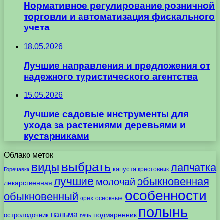
Нормативное регулирование розничной
торговли и автоматизация фискального
учета
18.05.2026
Лучшие направления и предложения от
надежного туристического агентства
15.05.2026
Лучшие садовые инструменты для
ухода за растениями деревьями и
кустарниками
Облако меток
выбрать
виды
лапчатка
капуста
крестовник
Горечавка
лучшие
обыкновенная
молочай
лекарственная
особенности
обыкновенный
орех
основные
полынь
пальма
подмаренник
остролодочник
печь