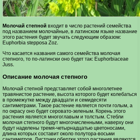
Молочай степной
входит в число растений семейства
под названием молочайные, в латинском языке название
этого растения будет звучать следующим образом:
Euphorbia stepposa Zoz.
Что касается названия самого семейства молочая
степного, то по-латински оно будет так: Euphorbiaceae
Juss.
Описание молочая степного
Молочай степной представляет собой многолетнее
травянистое растение, высота которого будет колебаться
в промежутке между двадцати и семидесяти
сантиметрами. Такое растение является почти голым, а
по окрасу оно будет серовато-зеленым. Корень этого
растения является многоглавым и толстым. Стебли
молочая степного будут многочисленными, наверху они
будут наделены тремя-четырнадцатью цветоносами,
длина которых составит около полутора-восьми
сантиметров. Листочки обертки этого растения являются