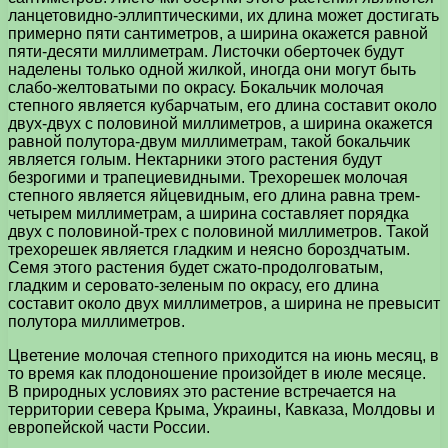
ланцетовидно-эллиптическими, их длина может достигать
примерно пяти сантиметров, а ширина окажется равной
пяти-десяти миллиметрам. Листочки оберточек будут
наделены только одной жилкой, иногда они могут быть
слабо-желтоватыми по окрасу. Бокальчик молочая
степного является кубарчатым, его длина составит около
двух-двух с половиной миллиметров, а ширина окажется
равной полутора-двум миллиметрам, такой бокальчик
является голым. Нектарники этого растения будут
безрогими и трапециевидными. Трехорешек молочая
степного является яйцевидным, его длина равна трем-
четырем миллиметрам, а ширина составляет порядка
двух с половиной-трех с половиной миллиметров. Такой
трехорешек является гладким и неясно бороздчатым.
Семя этого растения будет сжато-продолговатым,
гладким и серовато-зеленым по окрасу, его длина
составит около двух миллиметров, а ширина не превысит
полутора миллиметров.
Цветение молочая степного приходится на июнь месяц, в
то время как плодоношение произойдет в июле месяце.
В природных условиях это растение встречается на
территории севера Крыма, Украины, Кавказа, Молдовы и
европейской части России.