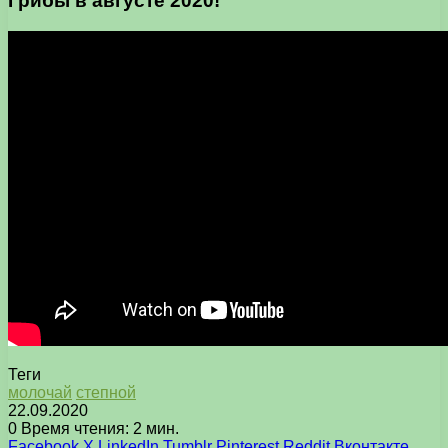
Грибы в августе 2020!
Теги
молочай
степной
22.09.2020
0
Время чтения: 2 мин.
Facebook
X
LinkedIn
Tumblr
Pinterest
Reddit
Вконтакте