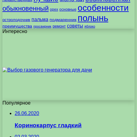
особенности
обыкновенный
орех
основные
полынь
пальма
подмаренник
остролодочник
советы
преимущества
ремонт
просвирник
яблоко
Интересно
Популярное
26.06.2020
Коринокарпус гладкий
02.03.2020