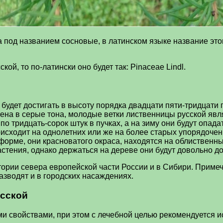
 под названием сосновые, в латинском языке название этог
ой, то по-латински оно будет так: Pinaceae Lindl.
будет достигать в высоту порядка двадцати пяти-тридцати 
ена в серые тона, молодые ветки лиственницы русской явл
 по тридцать-сорок штук в пучках, а на зиму они будут опа
исходит на однолетних или же на более старых упорядочен
орме, они красноватого окраса, находятся на облиственны
стения, однако держаться на дереве они будут довольно до
тории севера европейской части России и в Сибири. Приме
разводят и в городских насаждениях.
усской
 свойствами, при этом с лечебной целью рекомендуется и