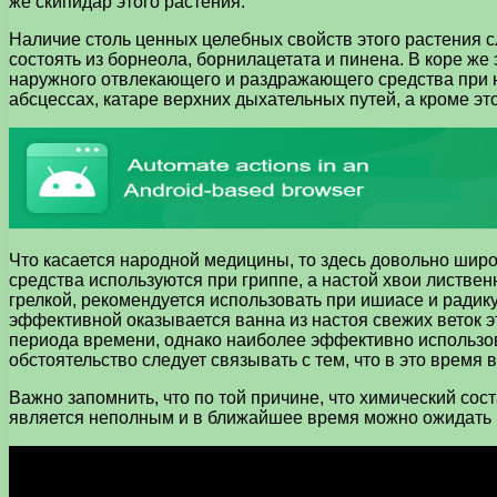
же скипидар этого растения.
Наличие столь ценных целебных свойств этого растения с
состоять из борнеола, борнилацетата и пинена. В коре же
наружного отвлекающего и раздражающего средства при нев
абсцессах, катаре верхних дыхательных путей, а кроме э
Что касается народной медицины, то здесь довольно широ
средства используются при гриппе, а настой хвои листв
грелкой, рекомендуется использовать при ишиасе и радик
эффективной оказывается ванна из настоя свежих веток э
периода времени, однако наиболее эффективно использова
обстоятельство следует связывать с тем, что в это время
Важно запомнить, что по той причине, что химический сос
является неполным и в ближайшее время можно ожидать 