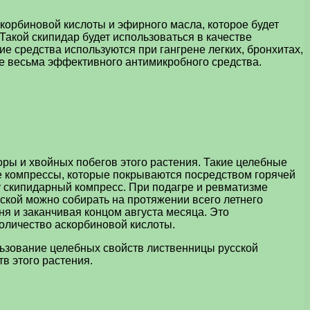
корбиновой кислоты и эфирного масла, которое будет
Такой скипидар будет использоваться в качестве
е средства используются при гангрене легких, бронхитах,
ве весьма эффективного антимикробного средства.
оры и хвойных побегов этого растения. Такие целебные
е компрессы, которые покрываются посредством горячей
у скипидарный компресс. При подагре и ревматизме
сской можно собирать на протяжении всего летнего
ня и заканчивая концом августа месяца. Это
 количество аскорбиновой кислоты.
ользование целебных свойств лиственницы русской
в этого растения.