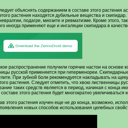
ледует объяснять содержанием в составе этого растения ас
 этого растения находятся дубильные вещества и скипидар. 
ралгии, подагре, миозите и ревматизме. Кроме этого, таки
того иногда применяют еще и ингаляции скипидара в качест
кое распространение получили горячие настои на основе к
енницы русской применяется при гиперменореи. Скипидарны
улите. При зубной боли рекомендуется накладывать на щек
того растения. Следует отметить, что хвою лиственницы ру
ние таких средств является в период, начиная с конца ию
 в составе этого растения будет многократно увеличиваться
тав этого растения изучен еще не до конца, возможно, исп
появления новых способов использования целебных свойст