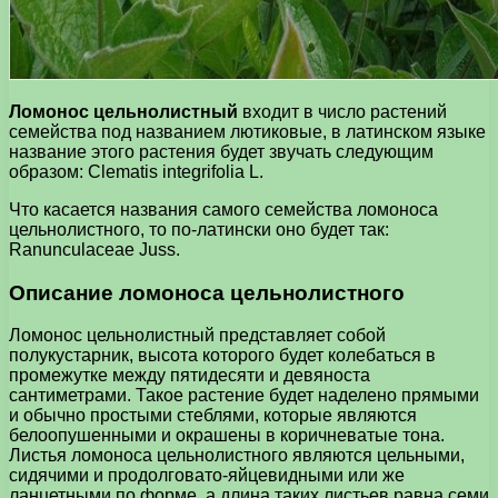
Ломонос цельнолистный
входит в число растений
семейства под названием лютиковые, в латинском языке
название этого растения будет звучать следующим
образом: Clematis integrifolia L.
Что касается названия самого семейства ломоноса
цельнолистного, то по-латински оно будет так:
Ranunculaceae Juss.
Описание ломоноса цельнолистного
Ломонос цельнолистный представляет собой
полукустарник, высота которого будет колебаться в
промежутке между пятидесяти и девяноста
сантиметрами. Такое растение будет наделено прямыми
и обычно простыми стеблями, которые являются
белоопушенными и окрашены в коричневатые тона.
Листья ломоноса цельнолистного являются цельными,
сидячими и продолговато-яйцевидными или же
ланцетными по форме, а длина таких листьев равна семи