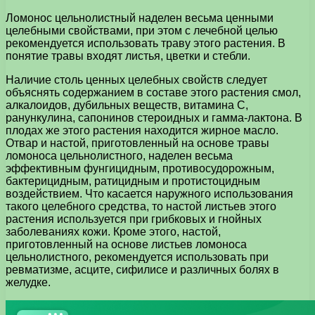
Ломонос цельнолистный наделен весьма ценными
целебными свойствами, при этом с лечебной целью
рекомендуется использовать траву этого растения. В
понятие травы входят листья, цветки и стебли.
Наличие столь ценных целебных свойств следует
объяснять содержанием в составе этого растения смол,
алкалоидов, дубильных веществ, витамина С,
ранункулина, сапонинов стероидных и гамма-лактона. В
плодах же этого растения находится жирное масло.
Отвар и настой, приготовленный на основе травы
ломоноса цельнолистного, наделен весьма
эффективным фунгицидным, противосудорожным,
бактерицидным, ратицидным и протистоцидным
воздействием. Что касается наружного использования
такого целебного средства, то настой листьев этого
растения используется при грибковых и гнойных
заболеваниях кожи. Кроме этого, настой,
приготовленный на основе листьев ломоноса
цельнолистного, рекомендуется использовать при
ревматизме, асците, сифилисе и различных болях в
желудке.