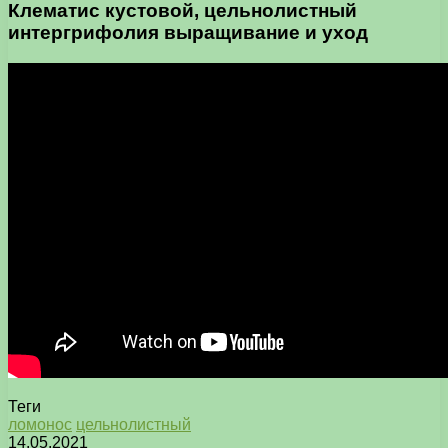
Клематис кустовой, цельнолистный
интергрифолия выращивание и уход
Теги
ломонос
цельнолистный
14.05.2021