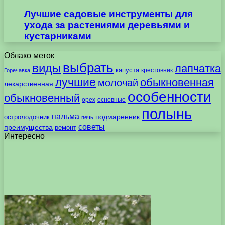
Лучшие садовые инструменты для
ухода за растениями деревьями и
кустарниками
Облако меток
выбрать
виды
лапчатка
капуста
крестовник
Горечавка
лучшие
обыкновенная
молочай
лекарственная
особенности
обыкновенный
орех
основные
полынь
пальма
подмаренник
остролодочник
печь
советы
преимущества
ремонт
Интересно