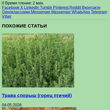
0
Время чтения: 2 мин.
Facebook
X
LinkedIn
Tumblr
Pinterest
Reddit
Вконтакте
Одноклассники
Messenger
Messenger
WhatsApp
Telegram
Viber
ПОХОЖИЕ СТАТЬИ
Трава спорыш (горец птичий)
04.05.2026