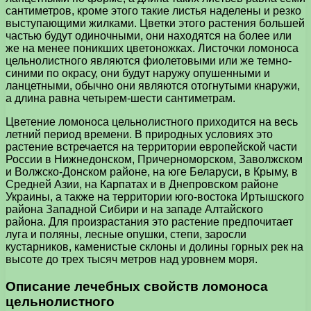
сантиметров, кроме этого такие листья наделены и резко
выступающими жилками. Цветки этого растения большей
частью будут одиночными, они находятся на более или
же на менее поникших цветоножках. Листочки ломоноса
цельнолистного являются фиолетовыми или же темно-
синими по окрасу, они будут наружу опушенными и
ланцетными, обычно они являются отогнутыми кнаружи,
а длина равна четырем-шести сантиметрам.
Цветение ломоноса цельнолистного приходится на весь
летний период времени. В природных условиях это
растение встречается на территории европейской части
России в Нижнедонском, Причерноморском, Заволжском
и Волжско-Донском районе, на юге Беларуси, в Крыму, в
Средней Азии, на Карпатах и в Днепровском районе
Украины, а также на территории юго-востока Иртышского
района Западной Сибири и на западе Алтайского
района. Для произрастания это растение предпочитает
луга и поляны, лесные опушки, степи, заросли
кустарников, каменистые склоны и долины горных рек на
высоте до трех тысяч метров над уровнем моря.
Описание лечебных свойств ломоноса
цельнолистного