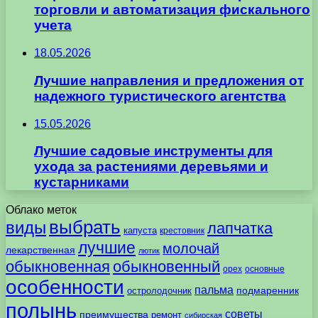
торговли и автоматизация фискального
учета
18.05.2026
Лучшие направления и предложения от
надежного туристического агентства
15.05.2026
Лучшие садовые инструменты для
ухода за растениями деревьями и
кустарниками
Облако меток
выбрать
виды
лапчатка
капуста
крестовник
лучшие
молочай
лекарственная
лютик
обыкновенная
обыкновенный
орех
основные
особенности
пальма
подмаренник
остролодочник
полынь
советы
преимущества
ремонт
сибирская