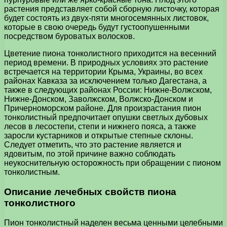
растения представляет собой сборную листочку, которая
будет состоять из двух-пяти многосемянных листовок,
которые в свою очередь будут густоопушенными
посредством буроватых волосков.
Цветение пиона тонколистного приходится на весенний
период времени. В природных условиях это растение
встречается на территории Крыма, Украины, во всех
районах Кавказа за исключением только Дагестана, а
также в следующих районах России: Нижне-Волжском,
Нижне-Донском, Заволжском, Волжско-Донском и
Причерноморском районе. Для произрастания пион
тонколистный предпочитает опушки светлых дубовых
лесов в лесостепи, степи и нижнего пояса, а также
заросли кустарников и открытые степные склоны.
Следует отметить, что это растение является и
ядовитым, по этой причине важно соблюдать
неукоснительную осторожность при обращении с пионом
тонколистным.
Описание лечебных свойств пиона
тонколистного
Пион тонколистный наделен весьма ценными целебными