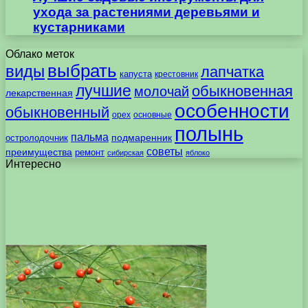
ухода за растениями деревьями и
кустарниками
Облако меток
выбрать
виды
лапчатка
капуста
крестовник
лучшие
обыкновенная
молочай
лекарственная
особенности
обыкновенный
орех
основные
полынь
пальма
подмаренник
остролодочник
советы
преимущества
ремонт
сибирская
яблоко
Интересно