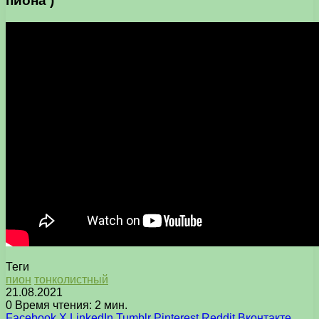
пиона )
Теги
пион
тонколистный
21.08.2021
0
Время чтения: 2 мин.
Facebook
X
LinkedIn
Tumblr
Pinterest
Reddit
Вконтакте