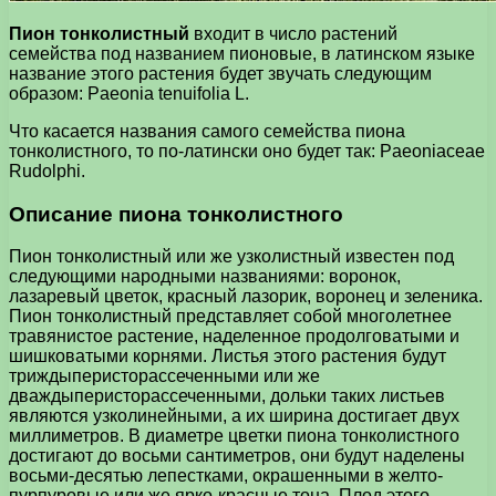
Пион тонколистный
входит в число растений
семейства под названием пионовые, в латинском языке
название этого растения будет звучать следующим
образом: Paeonia tenuifolia L.
Что касается названия самого семейства пиона
тонколистного, то по-латински оно будет так: Paeoniaceae
Rudolphi.
Описание пиона тонколистного
Пион тонколистный или же узколистный известен под
следующими народными названиями: воронок,
лазаревый цветок, красный лазорик, воронец и зеленика.
Пион тонколистный представляет собой многолетнее
травянистое растение, наделенное продолговатыми и
шишковатыми корнями. Листья этого растения будут
триждыперисторассеченными или же
дваждыперисторассеченными, дольки таких листьев
являются узколинейными, а их ширина достигает двух
миллиметров. В диаметре цветки пиона тонколистного
достигают до восьми сантиметров, они будут наделены
восьми-десятью лепестками, окрашенными в желто-
пурпуровые или же ярко-красные тона. Плод этого