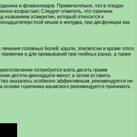
данина и флавоноидов. Примечательно, что в плодах
нно возрастает. Следует отметить, что горичник
д названием атамантин, который относится к
венадцатиперстной кишки и желудка, при дисфункции как
я лечения головных болей, кашля, эпилепсии и кроме этого
к примочки и для промываний при гнойных ранах, а также
приготовления потребуется взять десять грамм
нии десяти-двенадцати минут, а затем оставить
едство оказалось особенно эффективным, рекомендуется не
на основе горичника крымского рекомендуется принимать