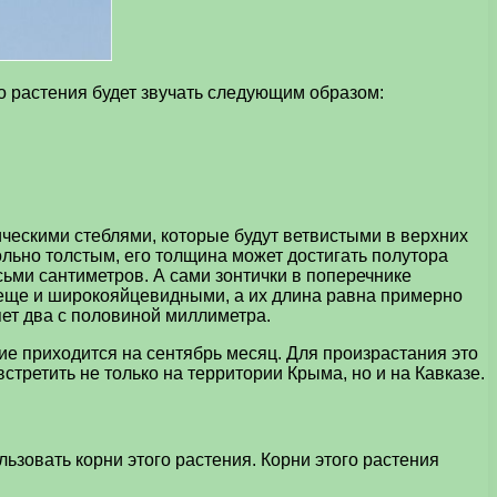
о растения будет звучать следующим образом:
ческими стеблями, которые будут ветвистыми в верхних
ольно толстым, его толщина может достигать полутора
сьми сантиметров. А сами зонтички в поперечнике
я еще и широкояйцевидными, а их длина равна примерно
ет два с половиной миллиметра.
ие приходится на сентябрь месяц. Для произрастания это
третить не только на территории Крыма, но и на Кавказе.
зовать корни этого растения. Корни этого растения