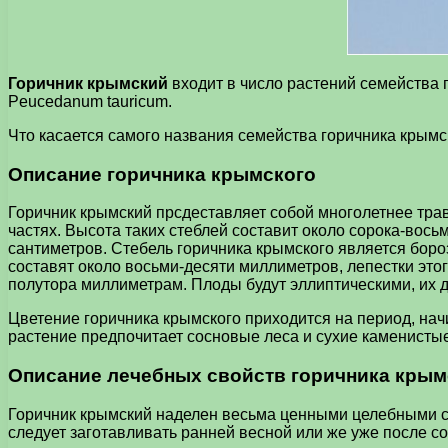
Горичник крымский
входит в число растений семейства 
Peucedanum tauricum.
Что касается самого названия семейства горичника крымског
Описание горичника крымского
Горичник крымский прсдеставляет собой многолетнее тра
частях. Высота таких стеблей составит около сорока-вось
сантиметров. Стебель горичника крымского является боро
составят около восьми-десяти миллиметров, лепестки это
полутора миллиметрам. Плоды будут эллиптическими, их 
Цветение горичника крымского приходится на период, нач
растение предпочитает сосновые леса и сухие каменистые
Описание лечебных свойств горичника крым
Горичник крымский наделен весьма ценными целебными сво
следует заготавливать ранней весной или же уже после с