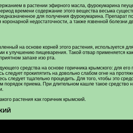
ержанием в растении эфирного масла, фурокумарина пеуце
период времени содержание этого вещества весьма существе
редназначенное для получения фурокумарина. Препарат по
 коронарной недостаточности, а также язвенной болезни д
вленный на основе корней этого растения, используется дл
ями к улучшению пищеварения. Такой отвар применяется ка
приятном запахе изо рта.
ующего средства на основе горичника крымского: для его 
ь следует прокипятить на довольно слабом огне на протяже
месь следует тщательно процедить. Для того, чтобы это ср
ам порядок приема. При длительном кашле такое средство 
и.
акого растения как горичник крымский.
СКИЙ