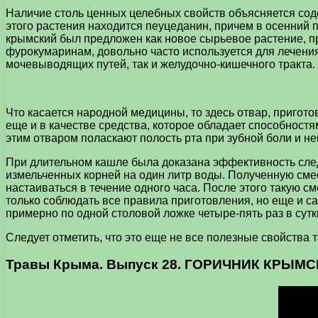
Наличие столь ценных целебных свойств объясняется сод
этого растения находится пеуцеданин, причем в осенний 
крымский был предложен как новое сырьевое растение, п
фурокумаринам, довольно часто используется для лечения
мочевыводящих путей, так и желудочно-кишечного тракта.
Что касается народной медицины, то здесь отвар, пригото
еще и в качестве средства, которое обладает способност
этим отваром поласкают полость рта при зубной боли и не
При длительном кашле была доказана эффективность след
измельченных корней на один литр воды. Полученную смес
настаиваться в течение одного часа. После этого такую с
только соблюдать все правила приготовления, но еще и с
примерно по одной столовой ложке четыре-пять раз в сутк
Следует отметить, что это еще не все полезные свойства т
Травы Крыма. Выпуск 28. ГОРИЧНИК КРЫМ