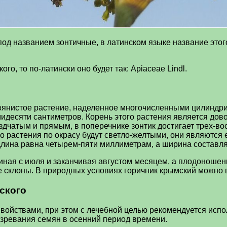
под названием зонтичные, в латинском языке название этог
о, то по-латински оно будет так: Apiaceae Lindl.
вянистое растение, наделенное многочисленными цилиндри
мидесяти сантиметров. Корень этого растения является дов
здчатым и прямым, в поперечнике зонтик достигает трех-во
го растения по окрасу будут светло-желтыми, они являютс
длина равна четырем-пяти миллиметрам, а ширина составля
иная с июля и заканчивая августом месяцем, а плодоношен
 склоны. В природных условиях горичник крымский можно вс
ского
йствами, при этом с лечебной целью рекомендуется исполь
озревания семян в осенний период времени.