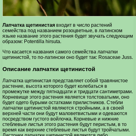
Лапчатка щетинистая
входит в число растений
семейства под названием розоцветные, в латинском
языке название этого растения будет звучать следующим
образом: Potentilla hirsuta.
Что касается названия самого семейства лапчатки
щетинистой, то по-латински оно будет так: Rosaceae Juss.
Описание лапчатки щетинистой
Лапчатка щетинистая представляет собой травянистое
растение, высота которого будет колебаться в
промежутке между пятнадцати и тридцати сантиметрами.
Корневище этого растения является толстоватыми, оно
будет одето бурыми остатками прилистников. Стебли
лапчатки щетинистой являются стройными, а в своей
верхней части они будут маловетвистыми и одеваются
посредством густого войлочка. Корневые и нижние
стеблевые листья этого растения будут перистым, в то
время как верхние стеблевые листья будут тройчатыми.
Листочки лапчатки щетинистой являются либо