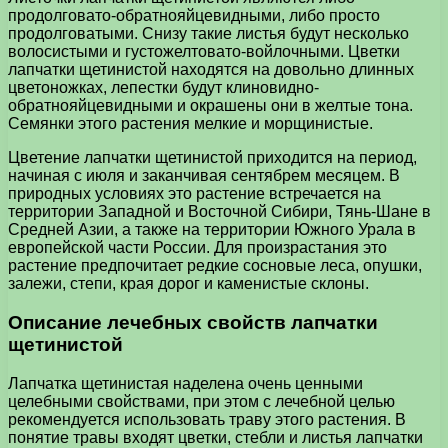
продолговато-обратнояйцевидными, либо просто
продолговатыми. Снизу такие листья будут несколько
волосистыми и густожелтовато-войлочными. Цветки
лапчатки щетинистой находятся на довольно длинных
цветоножках, лепестки будут клиновидно-
обратнояйцевидными и окрашены они в желтые тона.
Семянки этого растения мелкие и морщинистые.
Цветение лапчатки щетинистой приходится на период,
начиная с июля и заканчивая сентябрем месяцем. В
природных условиях это растение встречается на
территории Западной и Восточной Сибири, Тянь-Шане в
Средней Азии, а также на территории Южного Урала в
европейской части России. Для произрастания это
растение предпочитает редкие сосновые леса, опушки,
залежи, степи, края дорог и каменистые склоны.
Описание лечебных свойств лапчатки
щетинистой
Лапчатка щетинистая наделена очень ценными
целебными свойствами, при этом с лечебной целью
рекомендуется использовать траву этого растения. В
понятие травы входят цветки, стебли и листья лапчатки