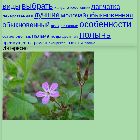
выбрать
виды
лапчатка
капуста
крестовник
лучшие
обыкновенная
молочай
лекарственная
особенности
обыкновенный
орех
основные
полынь
пальма
подмаренник
остролодочник
советы
преимущества
ремонт
сибирская
яблоко
Интересно