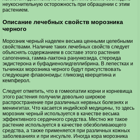
неукоснительную осторожность при обращении с этим
растением.
Описание лечебных свойств морозника
черного
Морозник черный наделен весьма ценными целебными
свойствами. Наличие таких лечебных свойств следует
объяснять содержанием в составе этого растения
сапогенина, гамма-лактона ранункозида, стероида
экдистерона и буфадиенолидгеллибрина. В лепестках и
тычинках морозника черного будут присутствовать
следующие флавоноиды: гликозид кверцетина и
кемпферол.
Следует отметить, что в гомеопатии корни и корневища
этого растения получили довольно широкое
распространение при различных нервных болезнях и
менингитах. Что касается индийской медицины, то здесь
морозник черный используется в качестве весьма
эффективного сердечного средства. Местно же такое
растение используется в качестве обезболивающего
средства, а также применяется при различных кожных
заболеваниях и при инсульте. Иногда кора морозника