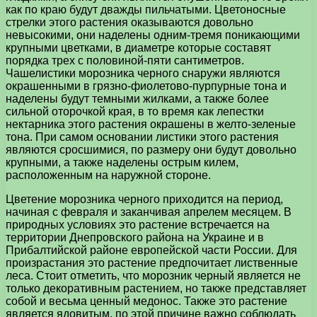
как по краю будут дважды пильчатыми. Цветоносные
стрелки этого растения оказываются довольно
невысокими, они наделены одним-тремя поникающими
крупными цветками, в диаметре которые составят
порядка трех с половиной-пяти сантиметров.
Чашелистики морозника черного снаружи являются
окрашенными в грязно-фиолетово-пурпурные тона и
наделены будут темными жилками, а также более
сильной оторочкой края, в то время как лепестки
нектарника этого растения окрашены в желто-зеленые
тона. При самом основании листики этого растения
являются сросшимися, по размеру они будут довольно
крупными, а также наделены острым килем,
расположенным на наружной стороне.
Цветение морозника черного приходится на период,
начиная с февраля и заканчивая апрелем месяцем. В
природных условиях это растение встречается на
территории Днепровского района на Украине и в
Прибалтийской районе европейской части России. Для
произрастания это растение предпочитает лиственные
леса. Стоит отметить, что морозник черный является не
только декоративным растением, но также представляет
собой и весьма ценный медонос. Также это растение
является ядовитым, по этой причине важно соблюдать