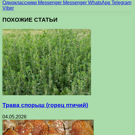
Одноклассники
Messenger
Messenger
WhatsApp
Telegram
Viber
ПОХОЖИЕ СТАТЬИ
Трава спорыш (горец птичий)
04.05.2026