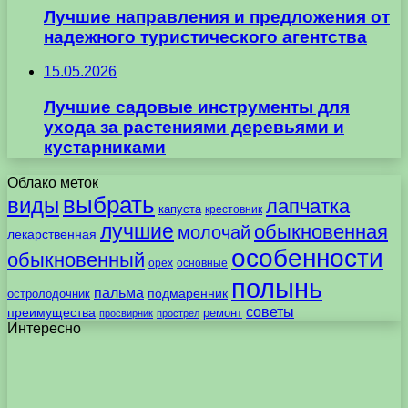
Лучшие направления и предложения от
надежного туристического агентства
15.05.2026
Лучшие садовые инструменты для
ухода за растениями деревьями и
кустарниками
Облако меток
выбрать
виды
лапчатка
капуста
крестовник
лучшие
обыкновенная
молочай
лекарственная
особенности
обыкновенный
орех
основные
полынь
пальма
подмаренник
остролодочник
советы
преимущества
ремонт
просвирник
прострел
Интересно