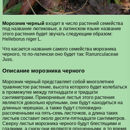
Морозник черный
входит в число растений семейства
под название лютиковые, в латинском языке название
этого растения будет звучать следующим образом:
Helleborus niger L.
Что касается названия самого семейства морозника
черного, то по-латински оно будет так: Ranunculaceae
Juss.
Описание морозника черного
Морозник черный представляет собой многолетнее
травянистое растение, высота которого будет колебаться
в промежутке между пятнадцати и тридцати
сантиметрами. Прикорневые листья этого растения
являются довольно крупными, они будут находиться на
длинных черешках, а также будут стоповидно-
рассеченными на пять-семь листочков, а длина таких
листьев составит около десяти-пятнадцати сантиметров.
Сверху листья морозника черного будут блестящими и
гладкими, а снизу они являются опушенными, в то время