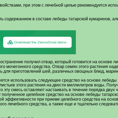
йствами, при этом с лечебной целью рекомендуется исполь
ь содержанием в составе лебеды татарской кумаринов, алк
ространение получил отвар, который готовится на основе л
ого мочегонного средства. Отвар семян этого растения на
ть для приготовлений шей, различных овощных блюд, марин
уется использовать следующее средство на основе лебеды 
листьев этого растения на двести миллилитров воды. Полу
го эту смесь оставляют настаивать в течение порядка двух 
 полученное целебное средство на основе лебеды татарско
ей эффективности при приеме целебного средства на основ
ого лечебного средства, а также еще и тщательно следова