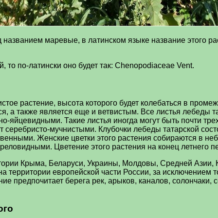
 названием маревые, в латинском языке название этого раст
 то по-латински оно будет так: Chenopodiaceae Vent.
стое растение, высота которого будет колебаться в промеж
, а также является еще и ветвистым. Все листья лебеды т
ьно-яйцевидными. Такие листья иногда могут быть почти тр
ут серебристо-мучнистыми. Клубочки лебеды татарской сост
ственными. Женские цветки этого растения собираются в не
реловидными. Цветение этого растения на конец летнего п
тории Крыма, Беларуси, Украины, Молдовы, Средней Азии, К
на территории европейской части России, за исключением 
ие предпочитает берега рек, арыков, каналов, солончаки, 
ого