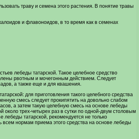
зовать траву и семена этого растения. В понятие травы
алоидов и флавоноидов, в то время как в семенах
истьев лебеды татарской. Такое целебное средство
делены рвотным и мочегонным действием. Следует
адов, а также еще и для квашения.
татарской: для приготовления такого целебного средства
ченную смесь следует прокипятить на довольно слабом
часов, а затем такую целебную смесь на основе лебеды
й около трех-четырех раз в сутки по одной-двум столовым
е лебеды татарской, рекомендуется не только
ть всем нормам приема этого средства на основе лебеды