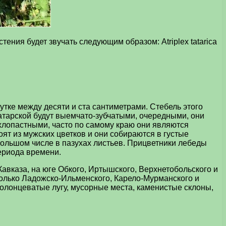
ения будет звучать следующим образом: Atriplex tatarica
утке между десяти и ста сантиметрами. Стебель этого
атарской будут выемчато-зубчатыми, очередными, они
ехлопастными, часто по самому краю они являются
оят из мужских цветков и они собираются в густые
большом числе в пазухах листьев. Прицветники лебеды
ериода времени.
авказа, на юге Обкого, Иртышского, Верхнетобольского и
только Ладожско-Ильменского, Карело-Мурманского и
солонцеватые лугу, мусорные места, каменистые склоны,