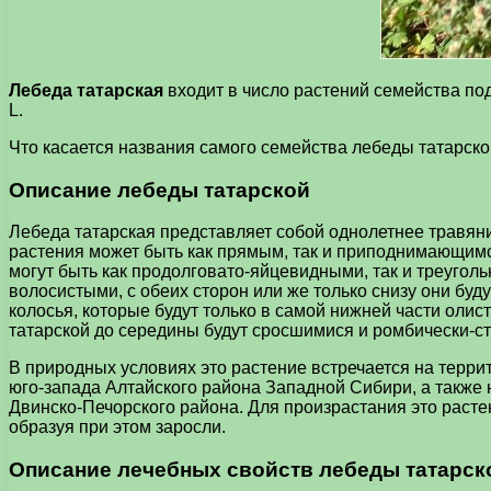
Лебеда татарская
входит в число растений семейства под
L.
Что касается названия самого семейства лебеды татарской,
Описание лебеды татарской
Лебеда татарская представляет собой однолетнее травяни
растения может быть как прямым, так и приподнимающимся
могут быть как продолговато-яйцевидными, так и треугол
волосистыми, с обеих сторон или же только снизу они буд
колосья, которые будут только в самой нижней части оли
татарской до середины будут сросшимися и ромбически-ст
В природных условиях это растение встречается на терри
юго-запада Алтайского района Западной Сибири, а также 
Двинско-Печорского района. Для произрастания это растен
образуя при этом заросли.
Описание лечебных свойств лебеды татарск