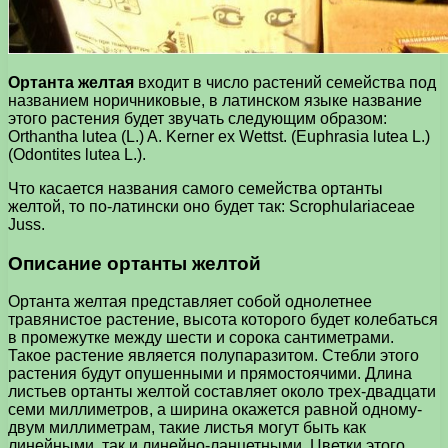
Ортанта желтая
входит в число растений семейства под
названием норичниковые, в латинском языке название
этого растения будет звучать следующим образом:
Orthantha lutea (L.) A. Kerner ex Wettst. (Euphrasia lutea L.)
(Odontites lutea L.).
Что касается названия самого семейства ортанты
желтой, то по-латински оно будет так: Scrophulariaceae
Juss.
Описание ортанты желтой
Ортанта желтая представляет собой однолетнее
травянистое растение, высота которого будет колебаться
в промежутке между шести и сорока сантиметрами.
Такое растение является полупаразитом. Стебли этого
растения будут опушенными и прямостоячими. Длина
листьев ортанты желтой составляет около трех-двадцати
семи миллиметров, а ширина окажется равной одному-
двум миллиметрам, такие листья могут быть как
линейными, так и линейно-ланцетными. Цветки этого