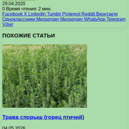
29.04.2020
0
Время чтения: 2 мин.
Facebook
X
LinkedIn
Tumblr
Pinterest
Reddit
Вконтакте
Одноклассники
Messenger
Messenger
WhatsApp
Telegram
Viber
ПОХОЖИЕ СТАТЬИ
Трава спорыш (горец птичий)
04.05.2026