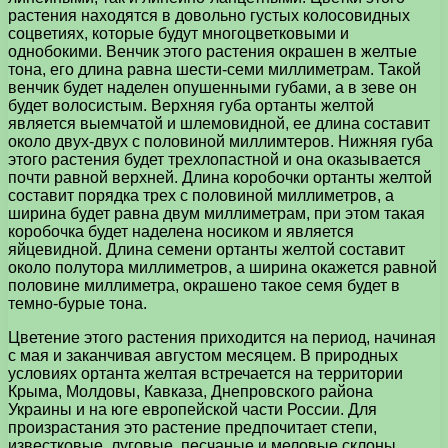
растения находятся в довольно густых колосовидных
соцветиях, которые будут многоцветковыми и
однобокими. Венчик этого растения окрашен в желтые
тона, его длина равна шести-семи миллиметрам. Такой
венчик будет наделен опушенными губами, а в зеве он
будет волосистым. Верхняя губа ортанты желтой
является выемчатой и шлемовидной, ее длина составит
около двух-двух с половиной миллимтеров. Нижняя губа
этого растения будет трехлопастной и она оказывается
почти равной верхней. Длина коробочки ортанты желтой
составит порядка трех с половиной миллиметров, а
ширина будет равна двум миллиметрам, при этом такая
коробочка будет наделена носиком и является
яйцевидной. Длина семени ортанты желтой составит
около полутора миллиметров, а ширина окажется равной
половине миллиметра, окрашено такое семя будет в
темно-бурые тона.
Цветение этого растения приходится на период, начиная
с мая и заканчивая августом месяцем. В природных
условиях ортанта желтая встречается на территории
Крыма, Молдовы, Кавказа, Днепровского района
Украины и на юге европейской части России. Для
произрастания это растение предпочитает степи,
известковые, луговые, песчаные и меловые склоны.