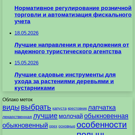
Нормативное регулирование розничной
торговли и автоматизация фискального
учета
18.05.2026
Лучшие направления и предложения от
надежного туристического агентства
15.05.2026
Лучшие садовые инструменты для
ухода за растениями деревьями и
кустарниками
Облако меток
выбрать
виды
лапчатка
капуста
крестовник
лучшие
обыкновенная
молочай
лекарственная
особенности
обыкновенный
орех
основные
полынь