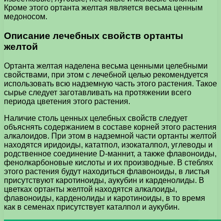
Кроме этого ортанта желтая является весьма ценным
медоносом.
Описание лечебных свойств ортанты
желтой
Ортанта желтая наделена весьма ценными целебными
свойствами, при этом с лечебной целью рекомендуется
использовать всю надземную часть этого растения. Такое
сырье следует заготавливать на протяжении всего
периода цветения этого растения.
Наличие столь ценных целебных свойств следует
объяснять содержанием в составе корней этого растения
алкалоидов. При этом в надземной части ортанты желтой
находятся иридоиды, кататпол, изокаталпол, углеводы и
родственное соединение D-маннит, а также флавоноиды,
фенолкарбоновые кислоты и их производные. В стеблях
этого растения будут находиться флавоноиды, в листья
присутствуют каротиноиды, аукубин и карденолиды. В
цветках ортанты желтой находятся алкалоиды,
флавоноиды, карденолиды и каротиноиды, в то время
как в семенах присутствует каталпол и аукубин.