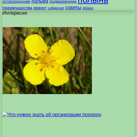
пальма
подмаренник
остролодочник
советы
преимущества
ремонт
сибирская
яблоко
Интересно