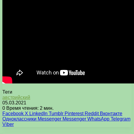
Теги
австрийский
05.03.2021
0
Время чтения: 2 мин.
Facebook
X
LinkedIn
Tumblr
Pinterest
Reddit
Вконтакте
Одноклассники
Messenger
Messenger
WhatsApp
Telegram
Viber