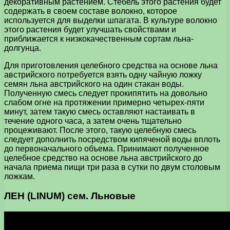
декоративным растением. Стебель этого растения будет
содержать в своем составе волокно, которое
используется для выделки шпагата. В культуре волокно
этого растения будет улучшать свойствами и
приближается к низкокачественным сортам льна-
долгунца.
Для приготовления целебного средства на основе льна
австрийского потребуется взять одну чайную ложку
семян льна австрийского на один стакан воды.
Полученную смесь следует прокипятить на довольно
слабом огне на протяжении примерно четырех-пяти
минут, затем такую смесь оставляют настаивать в
течение одного часа, а затем очень тщательно
процеживают. После этого, такую целебную смесь
следует дополнить посредством кипяченой воды вплоть
до первоначального объема. Принимают полученное
целебное средство на основе льна австрийского до
начала приема пищи три раза в сутки по двум столовым
ложкам.
ЛЕН (LINUM) сем. Льновые