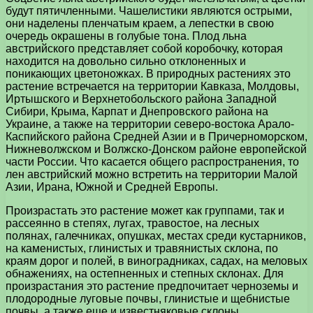
будут пятичленными. Чашелистики являются острыми,
они наделены пленчатым краем, а лепестки в свою
очередь окрашены в голубые тона. Плод льна
австрийского представляет собой коробочку, которая
находится на довольно сильно отклоненных и
поникающих цветоножках. В природных растениях это
растение встречается на территории Кавказа, Молдовы,
Иртышского и Верхнетобольского района Западной
Сибири, Крыма, Карпат и Днепровского района на
Украине, а также на территории северо-востока Арало-
Каспийского района Средней Азии и в Причерноморском,
Нижневолжском и Волжско-Донском районе европейской
части России. Что касается общего распространения, то
лен австрийский можно встретить на территории Малой
Азии, Ирана, Южной и Средней Европы.
Произрастать это растение может как группами, так и
рассеянно в степях, лугах, травостое, на лесных
полянах, галечниках, опушках, местах среди кустарников,
на каменистых, глинистых и травянистых склона, по
краям дорог и полей, в виноградниках, садах, на меловых
обнажениях, на остепненных и степных склонах. Для
произрастания это растение предпочитает черноземы и
плодородные луговые почвы, глинистые и щебнистые
почвы, а также еще и известняковые склоны.