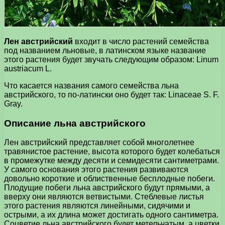
Лен австрийский
входит в число растений семейства
под названием льновые, в латинском языке название
этого растения будет звучать следующим образом: Linum
austriacum L.
Что касается названия самого семейства льна
австрийского, то по-латински оно будет так: Linaceae S. F.
Gray.
Описание льна австрийского
Лен австрийский представляет собой многолетнее
травянистое растение, высота которого будет колебаться
в промежутке между десяти и семидесяти сантиметрами.
У самого основания этого растения развиваются
довольно короткие и облиственные бесплодные побеги.
Плодущие побеги льна австрийского будут прямыми, а
вверху они являются ветвистыми. Стеблевые листья
этого растения являются линейными, сидячими и
острыми, а их длина может достигать одного сантиметра.
Соцветие льна австрийского будет метельчатым, а цветки