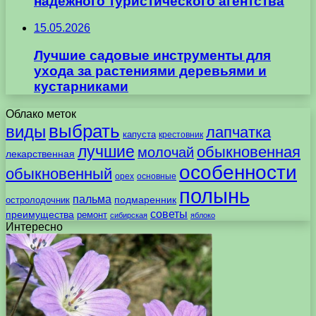
надежного туристического агентства
15.05.2026
Лучшие садовые инструменты для
ухода за растениями деревьями и
кустарниками
Облако меток
выбрать
виды
лапчатка
капуста
крестовник
лучшие
обыкновенная
молочай
лекарственная
особенности
обыкновенный
орех
основные
полынь
пальма
подмаренник
остролодочник
советы
преимущества
ремонт
сибирская
яблоко
Интересно